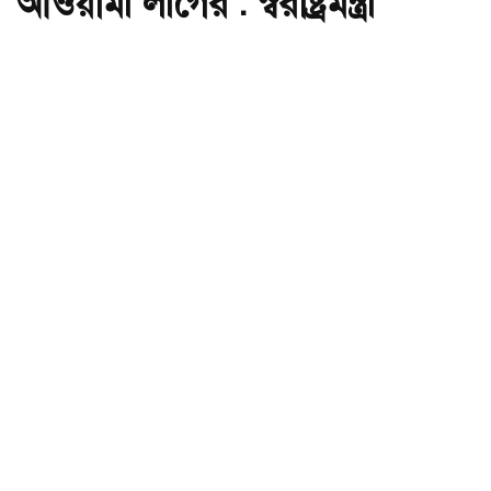
আওয়ামী লীগের : স্বরাষ্ট্রমন্ত্রী
অ-
অ+
নাশকতা করার কোনো মুরোদ নেই আওয়ামী লীগের : স্বরাষ্ট্রমন্ত্রী, ছবি: সংগৃহীত।