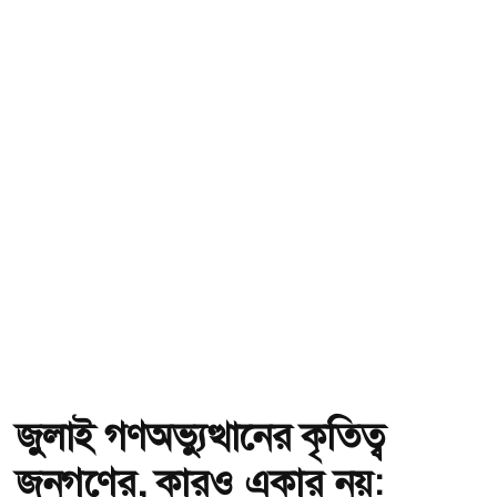
জুলাই গণঅভ্যুত্থানের কৃতিত্ব
জনগণের, কারও একার নয়: