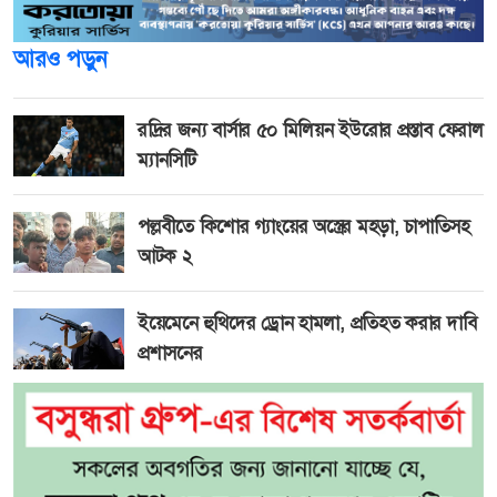
আরও পড়ুন
রদ্রির জন্য বার্সার ৫০ মিলিয়ন ইউরোর প্রস্তাব ফেরাল
ম্যানসিটি
পল্লবীতে কিশোর গ্যাংয়ের অস্ত্রের মহড়া, চাপাতিসহ
আটক ২
ইয়েমেনে হুথিদের ড্রোন হামলা, প্রতিহত করার দাবি
প্রশাসনের