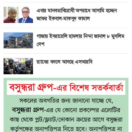
এবার মানবতাবিরোধী অপরাধে আসামি হচ্ছেন
জাফর ইকবাল-মাকসুদ কামাল
গাজায় ইসরায়েলি হামলার নিন্দা জানাল ৮ মুসলিম
দেশ
র‍্যাবের বদলে আসছে এসআরবি