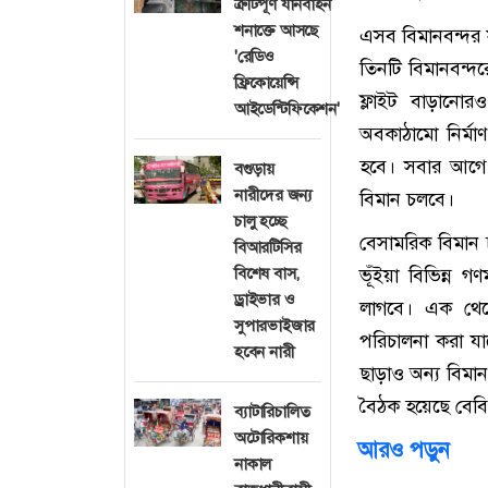
ত্রুটিপূর্ণ যানবাহন
শনাক্তে আসছে
এসব বিমানবন্দর 
'রেডিও
তিনটি বিমানবন্দর
ফ্রিকোয়েন্সি
ফ্লাইট বাড়ানোর
আইডেন্টিফিকেশন'
অবকাঠামো নির্মা
হবে। সবার আগে চ
বগুড়ায়
নারীদের জন্য
বিমান চলবে।
চালু হচ্ছে
বেসামরিক বিমান চ
বিআরটিসির
বিশেষ বাস,
ভূঁইয়া বিভিন্ন 
ড্রাইভার ও
লাগবে। এক থেকে
সুপারভাইজার
পরিচালনা করা যা
হবেন নারী
ছাড়াও অন্য বিমান
বৈঠক হয়েছে বেব
ব্যাটারিচালিত
অটোরিকশায়
আরও পড়ুন
নাকাল