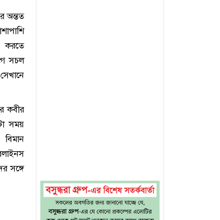
ে অন্তত
াশাপাশি
চল করতে
আগে সচল
 সেখানে
ুর কবীর
ুটা সময়
 বিমান
ারলাইনস
র সঙ্গে