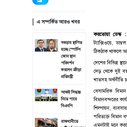
এ সম্পর্কিত আরও খবর
করতোয়া ডেস্ক :
ট্যাক্সিওয়ে, ডা
বগুড়ায় স্থাপিত
হচ্ছে স্পোর্টস
ঠিকঠাক থাকলে আগ
জোন স্থান
দেশের বিভিন্ন স্থ
পরিদর্শন
করলেন ক্রীড়া
দেড় থেকে দুই ব
প্রতিমন্ত্রী
খাতসহ অর্থনীতি চ
বেসামরিক বিমান 
আজই সিদ্ধান্ত
নিতে পারে
বিমানবন্দরের কার্
বিএনপি
শিল্পায়ন, ব্যবস
পরিত্যক্ত বিমান 
রাজধানীতে
এমনটাই মনে করছে 