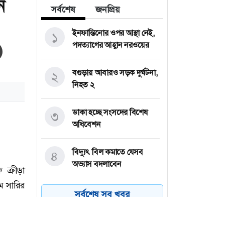
ন
সর্বশেষ
জনপ্রিয়
ইনফান্তিনোর ওপর আস্থা নেই,
১
পদত্যাগের আহ্বান নরওয়ের
বগুড়ায় আবারও সড়ক দুর্ঘটনা,
২
নিহত ২
ডাকা হচ্ছে সংসদের বিশেষ
৩
অধিবেশন
বিদ্যুৎ বিল কমাতে যেসব
৪
অভ্যাস বদলাবেন
ভারতের আসামে বন্যায়
৫
সর্বশেষ সব খবর
শতাধিক প্রাণহানি