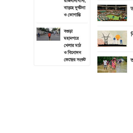
রাজধানীবাসী,
বাড়ছে দুর্ঘটনা
ড
ও ভোগান্তি
বগুড়া
ব
মহানগরে
খেলার মাঠ
ও বিনোদন
কেন্দ্রের সংকট
ভ