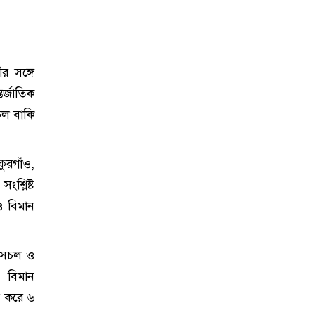
র সঙ্গে
র্জাতিক
চল বাকি
ুরগাঁও,
শ্লিষ্ট
েও বিমান
ে সচল ও
ে বিমান
ত করে ৬