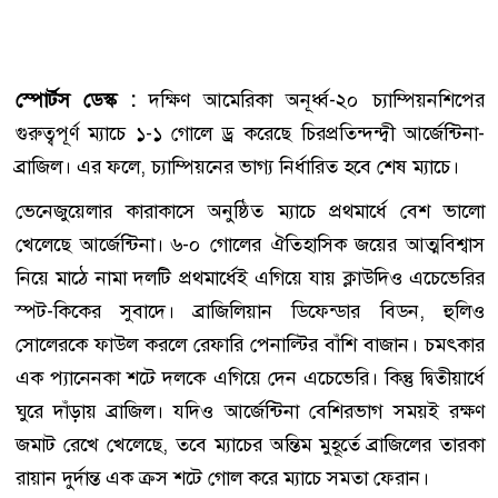
স্পোর্টস ডেস্ক :
দক্ষিণ আমেরিকা অনূর্ধ্ব-২০ চ্যাম্পিয়নশিপের
গুরুত্বপূর্ণ ম্যাচে ১-১ গোলে ড্র করেছে চিরপ্রতিন্দন্দ্বী আর্জেন্টিনা-
ব্রাজিল। এর ফলে, চ্যাম্পিয়নের ভাগ্য নির্ধারিত হবে শেষ ম্যাচে।
ভেনেজুয়েলার কারাকাসে অনুষ্ঠিত ম্যাচে প্রথমার্ধে বেশ ভালো
খেলেছে আর্জেন্টিনা। ৬-০ গোলের ঐতিহাসিক জয়ের আত্মবিশ্বাস
নিয়ে মাঠে নামা দলটি প্রথমার্ধেই এগিয়ে যায় ক্লাউদিও এচেভেরির
স্পট-কিকের সুবাদে। ব্রাজিলিয়ান ডিফেন্ডার বিডন, হুলিও
সোলেরকে ফাউল করলে রেফারি পেনাল্টির বাঁশি বাজান। চমৎকার
এক প্যানেনকা শটে দলকে এগিয়ে দেন এচেভেরি। কিন্তু দ্বিতীয়ার্ধে
ঘুরে দাঁড়ায় ব্রাজিল। যদিও আর্জেন্টিনা বেশিরভাগ সময়ই রক্ষণ
জমাট রেখে খেলেছে, তবে ম্যাচের অন্তিম মুহূর্তে ব্রাজিলের তারকা
রায়ান দুর্দান্ত এক ক্রস শটে গোল করে ম্যাচে সমতা ফেরান।