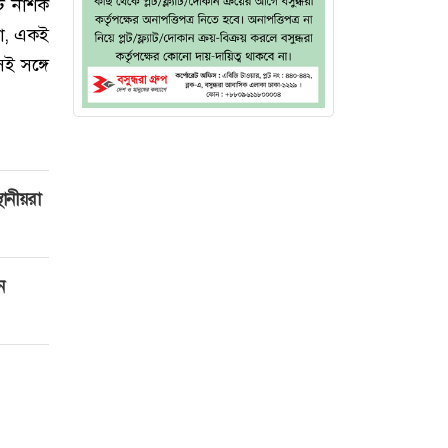
ীট নাশক
 না, একই
ই সঙ্গে
ানীয়রা
ন