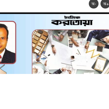
অ-
অ+