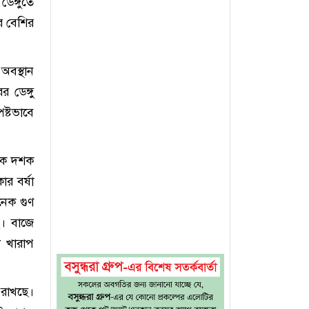
েঙ্গুতে
র বেশির
 অবস্থান
 ডেঙ্গু
ষ্টভাবে
 এক দশক
ার বর্ষা
নেক গুণ
ে। বাজে
ি খারাপ
 রাখছে।