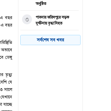
অনুষ্ঠিত
ি এ বছর
পাবনার ফরিদপুরে সড়ক
৩
দুর্ঘটনায় বৃদ্ধা নিহত
ন। এ বছর
মেধাবি শিক্ষার্থী গড়তে শিক্ষক
৪
সর্বশেষ সব খবর
রিস্থিতি
ও অভিভাবকদের অগ্রনি ভূমিকা
রাখতে হবে : আব্দুল মহিত
র অভাবে
তালুকদার
ডেঙ্গু
গাইবান্ধার সাঘাটায় হামলায়
৫
 মৃত্যু
আহত জামায়াত কর্মীর মৃত্যু
 বেশি যে
বগুড়ায় দেশীয় সাংস্কৃতিক
৬
২৩ সালে
সংসদের জুলাই ৩৬ সাংস্কৃতিক
 যেখানে
উৎসব অনুষ্ঠিত
 যাচ্ছে