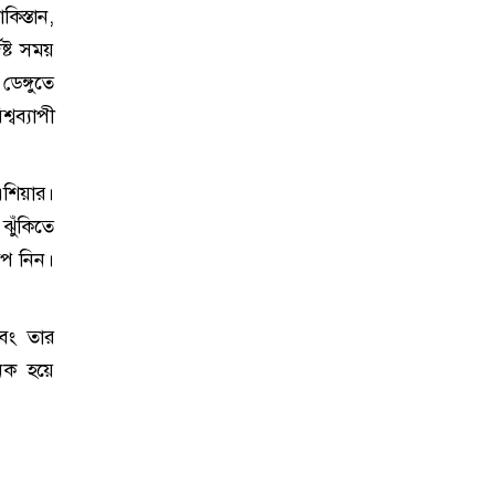
কিস্তান,
িষ্ট সময়
ডেঙ্গুতে
্বব্যাপী
 এশিয়ার।
ঝুঁকিতে
ষেপ নিন।
এবং তার
জনক হয়ে