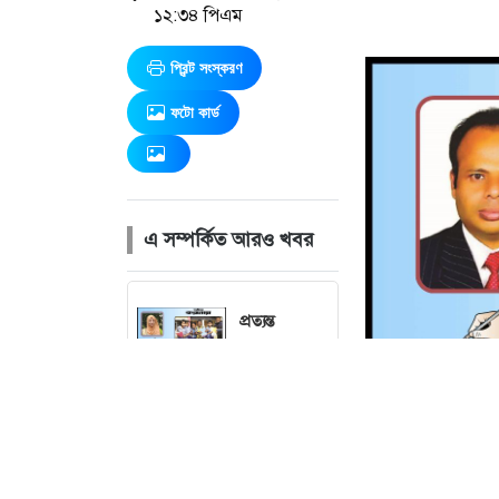
১২:৩৪ পিএম
প্রিন্ট সংস্করণ
ফটো কার্ড
এ সম্পর্কিত আরও খবর
প্রত্যন্ত
গ্রামাঞ্চলের
শিক্ষাব্যবস্থার
দুরবস্থা
কুরআন এবং
মডার্ন সাইন্স