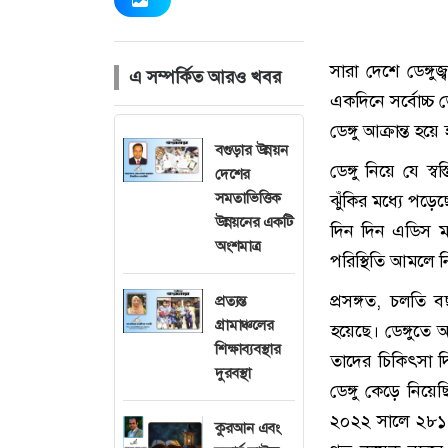
সারা দেশে ডেঙ্গ
এ সম্পর্কিত আরও খবর
একদিনে সর্বোচ্চ 
ডেঙ্গু আক্রান্ত 
বগুড়ার উন্নয়ন
ডেঙ্গু নিয়ে যে স্
দেশের
সমতাভিত্তিক
ঝুঁকির মধ্যে পড়
উন্নয়নের একটি
দিন দিন এডিস ম
অংশমাত্র
পরিস্থিতি আমলে ন
প্রসঙ্গত, চলতি ব
প্রত্যন্ত
গ্রামাঞ্চলের
হয়েছে। ডেঙ্গুতে আ
শিক্ষাব্যবস্থার
তাদের চিকিৎসা 
দুরবস্থা
ডেঙ্গু কেড়ে নিয়ে
২০২২ সালে ২৮১ 
কুরআন এবং