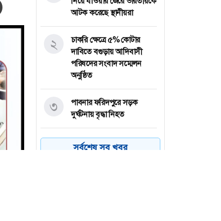
নিয়ে যাওয়ার জেরে ভারতীয়কে
আটক করেছে স্থানীয়রা
চাকরি ক্ষেত্রে ৫% কোটার
২
দাবিতে বগুড়ায় আদিবাসী
পরিষদের সংবাদ সম্মেলন
অনুষ্ঠিত
পাবনার ফরিদপুরে সড়ক
৩
দুর্ঘটনায় বৃদ্ধা নিহত
মেধাবি শিক্ষার্থী গড়তে শিক্ষক
৪
সর্বশেষ সব খবর
ও অভিভাবকদের অগ্রনি ভূমিকা
রাখতে হবে : আব্দুল মহিত
তালুকদার
গাইবান্ধার সাঘাটায় হামলায়
৫
আহত জামায়াত কর্মীর মৃত্যু