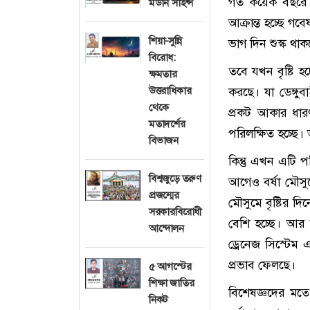
গত কয়েক বছরে ব্
মডার্ন সাইন্স
আক্রান্ত হচ্ছে গ
শিয়া-সুন্নি
ভাগ দিন শুস্ক থাক
বিরোধ:
তবে যখন বৃষ্টি হচ
ক্ষমতার
উত্তরাধিকার
করছে। যা ডেঙ্গুব
থেকে
প্রকট আকার ধারণ
মতাদর্শের
পরিলক্ষিত হচ্ছে।
বিভাজন
কিন্তু এখন এটি প
বিশ্বজুড়ে তরুণ
আগেও বর্ষা মৌসুমে 
প্রজন্মের
মৌসুমে বৃষ্টির দ
সরকারবিরোধী
বেশি হচ্ছে। আর 
আন্দোলন
ড্রেনেজ সিস্টে
প্রভাব ফেলছে।
৫ আগস্টের
শিক্ষা জাতির
বিশেষজ্ঞদের মতে
নিকট