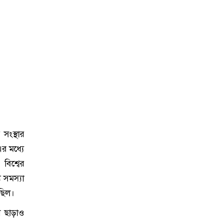
 সংস্থার
র মধ্যে
 বিশ্বের
য সমস্যা
েছিল।
শ ছাড়াও