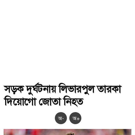
সড়ক দুর্ঘটনায় লিভারপুল তারকা
দিয়োগো জোতা নিহত
অ-
অ+