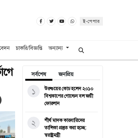
ই-পেপার
িবেদন
চাকরি/বিজ্ঞপ্তি
অন্যান্য
োগে
সর্বশেষ
জনপ্রিয়
উরুগুয়ের কোচ হলেন ২০১০
১
বিশ্বকাপের গোল্ডেন বল জয়ী
ফোরলান
শীর্ষ মাদক কারবারিদের
২
তালিকা প্রস্তুত করা হচ্ছে:
স্বরাষ্ট্রমন্ত্রী