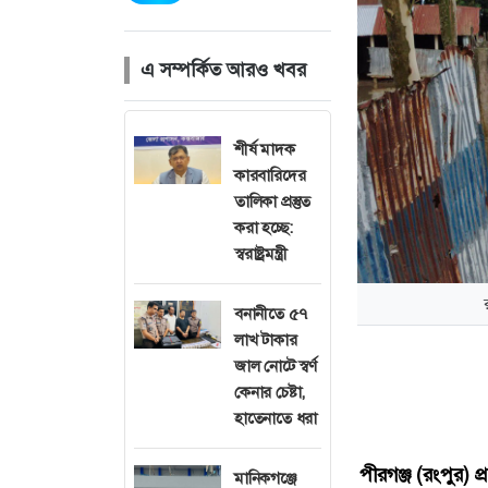
এ সম্পর্কিত আরও খবর
শীর্ষ মাদক
কারবারিদের
তালিকা প্রস্তুত
করা হচ্ছে:
স্বরাষ্ট্রমন্ত্রী
বনানীতে ৫৭
লাখ টাকার
জাল নোটে স্বর্ণ
কেনার চেষ্টা,
হাতেনাতে ধরা
পীরগঞ্জ (রংপুর) প্
মানিকগঞ্জে