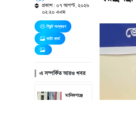
প্রকাশ : ০৭ আগস্ট, ২০২৬
০২:২০ এএম
প্রিন্ট সংস্করণ
ফটো কার্ড
এ সম্পর্কিত আরও খবর
মানিকগঞ্জে
শহিদ মিনার
থেকে
কিশোরের
ঝুলন্ত মরদেহ
উদ্ধার
ছব