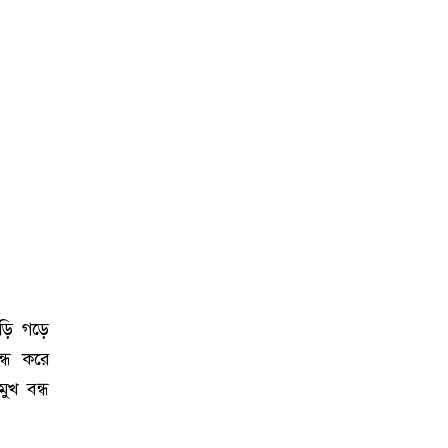
াড়ি গড়ে
ন্ধ করে
ুখ বন্ধ