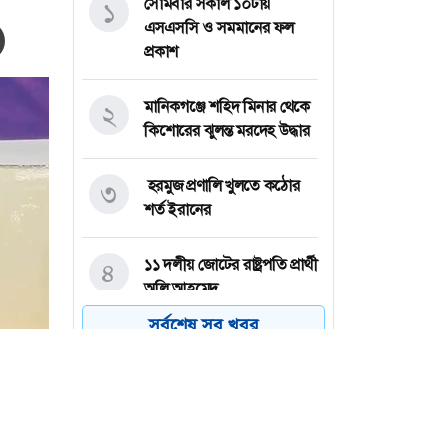
সোমবার সকাল ১০টায়
১
এসএসসি ও সমমানের ফল
প্রকাশ
মানিকগঞ্জে শহিদ মিনার থেকে
২
কিশোরের ঝুলন্ত মরদেহ উদ্ধার
হরমুজ প্রণালি খুলতে কঠোর
৩
শর্ত ইরানের
১১ দলীয় জোটের রাষ্ট্রপতি প্রার্থী
৪
অলি আহমেদ
সর্বশেষ সব খবর
ইনফান্তিনোকে সরানোর চেষ্টা,
৫
ফিফা’র বিৃবতি
যশোরে শিশুর হাত-পা বাঁধা ও
৬
গলায় ওড়না পেঁচানো মায়ের