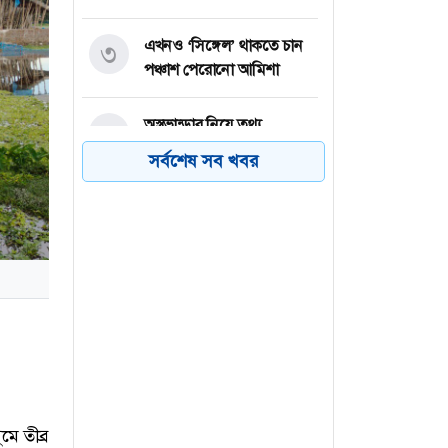
এখনও ‘সিঙ্গেল’ থাকতে চান
৩
পঞ্চাশ পেরোনো আমিশা
অস্ত্রভান্ডার নিয়ে তথ্য
৪
ফাঁসকারীদের কারাদণ্ডের
সর্বশেষ সব খবর
হুঁশিয়ারি ট্রাম্পের
বিএনপির সংসদ সদস্য
৫
বীথিকাকে আইনি নোটিশ
দিলেন আসিফ মাহমুদ
নতুন বিশ্বরেকর্ড গড়লেন জস
৬
বাটলার
মে তীব্র