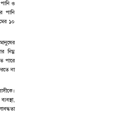
 পানি ও
ের পানি
ামের ১০
মানুষের
র নিম্ন
েতে পারে
করতে না
াসীকে।
্যবস্থা,
াবদ্ধতা