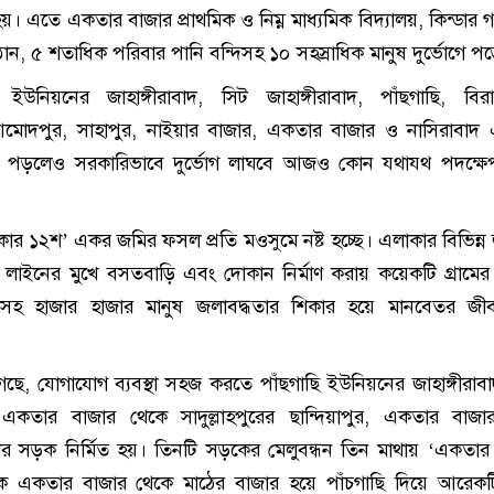
 হয়। এতে একতার বাজার প্রাথমিক ও নিম্ন মাধ্যমিক বিদ্যালয়, কিন্ডার গ
রতিষ্ঠান, ৫ শতাধিক পরিবার পানি বন্দিসহ ১০ সহস্রাধিক মানুষ দুর্ভোগে প
উনিয়নের জাহাঙ্গীরাবাদ, সিট জাহাঙ্গীরাবাদ, পাঁছগাছি, বিরা
মোদপুর, সাহাপুর, নাইয়ার বাজার, একতার বাজার ও নাসিরাবাদ 
র্গে পড়লেও সরকারিভাবে দুর্ভোগ লাঘবে আজও কোন যথাযথ পদক্ষে
র ১২শ’ একর জমির ফসল প্রতি মওসুমে নষ্ট হচ্ছে। এলাকার বিভিন্ন
প লাইনের মুখে বসতবাড়ি এবং দোকান নির্মাণ করায় কয়েকটি গ্রাম
দিসহ হাজার হাজার মানুষ জলাবদ্ধতার শিকার হয়ে মানবেতর জী
ছে, যোগাযোগ ব্যবস্থা সহজ করতে পাঁছগাছি ইউনিয়নের জাহাঙ্গীরাব
কতার বাজার থেকে সাদুল্লাহপুরের ছান্দিয়াপুর, একতার বাজা
দহার সড়ক নির্মিত হয়। তিনটি সড়কের মেলুবন্ধন তিন মাথায় ‘একতার
ে একতার বাজার থেকে মাঠের বাজার হয়ে পাঁচগাছি দিয়ে আরেক