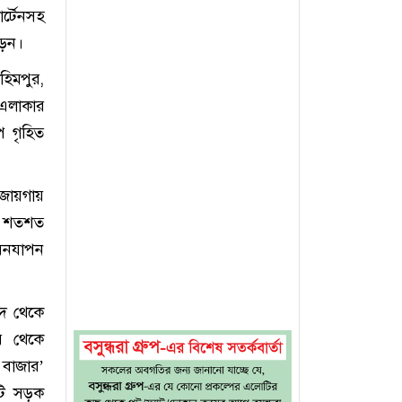
ার্টেনসহ
ড়েন।
হিমপুর,
এলাকার
প গৃহিত
 জায়গায়
ের শতশত
বনযাপন
াদ থেকে
র থেকে
 বাজার’
টি সড়ক