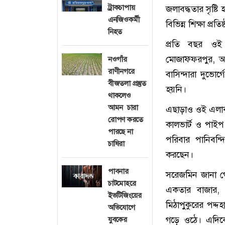
ট্রাকচাপায়
জলাবদ্ধতার সৃষ্টি
এনজিওকর্মী
বিভিন্ন শিক্ষা প্
নিহত
প্রতি বছর ওই ই
মোজাফ্ফরপুর, আ
নওগাঁর
রাণীনগরে
বাসিন্দারা দুভো
বীজতলা প্রস্তুত
হয়নি।
থাকলেও
আমন চারা
এছাড়াও ওই এলাকা
রোপণ করতে
কালভার্ট ও পাই
পারছে না
পরিবার পানিবন্
চাষিরা
করছেন।
পাবনার
সরেজমিন জানা গে
চাটমোহরে
একতার বাজার, এ
ইভটিজিংয়ের
মিঠাপুকুরের পদ্
অভিযোগে
গড়ে ওঠে। এদিক
যুবকের