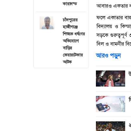
কারাদন্ড
আবারও একতার বা
ফলে একাতার বাজারে
চাঁদপুরের
বিদ্যালয় ও কিন্
হাজীগঞ্জে
শিশুকে ধর্ষণের
সড়কে গুরুত্বপূর্
অভিযোগে
বিল ও বামনীর বিল
বাড়ির
আরও পড়ুন
কেয়ারটেকার
আটক
উ
ভ
২