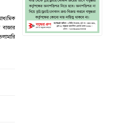
মাধ্যমিক
র বাজার
েলামারি