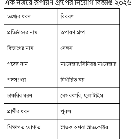
এক নজরে রূপায়ণ গ্রুপের নিয়োগ বিজ্ঞপ্তি ২০২৬
তথ্যের ধরন
বিবরণ
প্রতিষ্ঠানের নাম
রূপায়ণ গ্রুপ
বিভাগের নাম
সেলস
পদের নাম
ম্যানেজার/সিনিয়র ম্যানেজার
পদসংখ্যা
নির্ধারিত নয়
চাকরির ধরন
বেসরকারি, ফুল টাইম
প্রার্থীর ধরন
পুরুষ
শিক্ষাগত যোগ্যতা
স্নাতক অথবা স্নাতকোত্তর