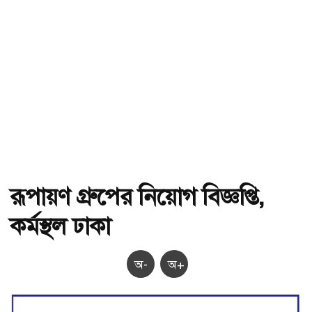
রূপায়ণ গ্রুপের নিয়োগ বিজ্ঞপ্তি,
কর্মস্থল ঢাকা
অ-
অ+