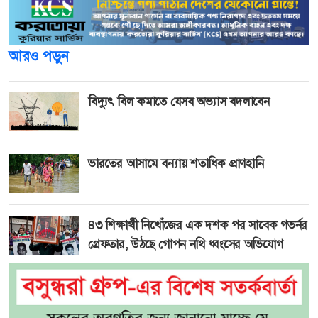
আরও পড়ুন
বিদ্যুৎ বিল কমাতে যেসব অভ্যাস বদলাবেন
ভারতের আসামে বন্যায় শতাধিক প্রাণহানি
৪৩ শিক্ষার্থী নিখোঁজের এক দশক পর সাবেক গভর্নর
গ্রেফতার, উঠছে গোপন নথি ধ্বংসের অভিযোগ