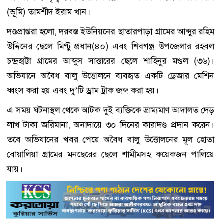
(ভূমি) তামশীদ ইরাম খান।
দণ্ডপ্রাপ্তরা হলো, দরবস্ত ইউনিয়নের ছাতারপাড়া গ্রামের আব্দুর রহিম
উদ্দিনের ছেলে মিণ্টু প্রধান(৪০) এবং শিবগঞ্জ উপজেলার রহবল
চন্দ্রহাট্টা গ্রামের আব্দুস সাত্তারের ছেলে শাহিনুর মণ্ডল (৩৬)।
অভিযানে অবৈধ বালু উত্তোলনে ব্যবহৃত একটি ড্রেজার মেশিন
ধ্বংস করা হয় এবং দু’টি ড্রাম ট্রাক জব্দ করা হয়।
এ সময় ঘটনাস্থল থেকে আটক দুই ব্যক্তিকে ভ্রাম্যমাণ আদালত দেড়
লাখ টাকা জরিমানা, অনাদায়ে ৩০ দিনের কারাদণ্ড প্রদান করেন।
তবে অভিযানের খবর পেয়ে অবৈধ বালু উত্তোলনের মূল হোতা
বোয়ালিয়া গ্রামের মনছেরের ছেলে শামীমসহ কয়েকজন পালিয়ে
যায়।