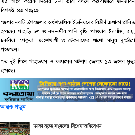
এর আগে কয়েক দিনের টানা ভারী বর্ষণে কক্সবাজারে জনজীবন
বিপর্যস্ত হয়ে পড়েছে।
জেলার নয়টি উপজেলার অর্ধশতাধিক ইউনিয়নের বিস্তীর্ণ এলাকা প্লাবিত
হয়েছে। পাহাড়ি ঢল ও নদ-নদীর পানি বৃদ্ধি পাওয়ায় ঈদগাঁও, রামু,
চকরিয়া, পেকুয়া, মহেশখালী ও টেকনাফের লাখো মানুষ দুর্ভোগে
পড়েছেন।
গত দুই দিনে পাহাড়ধস ও ঘরধসের ঘটনায় জেলায় ১৩ জনের মৃত্যু
হয়েছে।
আরও পড়ুন
ডাকা হচ্ছে সংসদের বিশেষ অধিবেশন