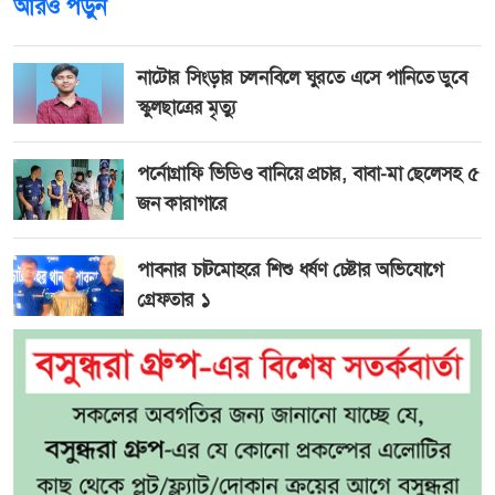
আরও পড়ুন
নাটোর সিংড়ার চলনবিলে ঘুরতে এসে পানিতে ডুবে
স্কুলছাত্রের মৃত্যু
পর্নোগ্রাফি ভিডিও বানিয়ে প্রচার, বাবা-মা ছেলেসহ ৫
জন কারাগারে
পাবনার চাটমোহরে শিশু ধর্ষণ চেষ্টার অভিযোগে
গ্রেফতার ১