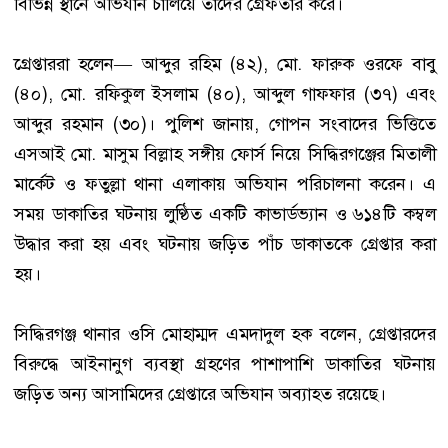
বিভিন্ন স্থানে অভিযান চালিয়ে তাদের গ্রেফতার করে।
‎গ্রেপ্তাররা হলেন— আব্দুর রহিম (৪২), মো. ফারুক ওরফে বাবু
(৪০), মো. রফিকুল ইসলাম (৪০), আব্দুল গাফফার (৩৭) এবং
আব্দুর রহমান (৩০)। পুলিশ জানায়, গোপন সংবাদের ভিত্তিতে
এসআই মো. মাসুম বিল্লাহ সঙ্গীয় ফোর্স নিয়ে সিদ্ধিরগঞ্জের মিতালী
মার্কেট ও ফতুল্লা থানা এলাকায় অভিযান পরিচালনা করেন। এ
সময় ডাকাতির ঘটনায় লুণ্ঠিত একটি কাভার্ডভ্যান ও ৬১৪টি কম্বল
উদ্ধার করা হয় এবং ঘটনায় জড়িত পাঁচ ডাকাতকে গ্রেপ্তার করা
হয়।
‎সিদ্ধিরগঞ্জ থানার ওসি মোহাম্মদ এমদাদুল হক বলেন, গ্রেপ্তারদের
বিরুদ্ধে আইনানুগ ব্যবস্থা গ্রহণের পাশাপাশি ডাকাতির ঘটনায়
জড়িত অন্য আসামিদের গ্রেপ্তারে অভিযান অব্যাহত রয়েছে।