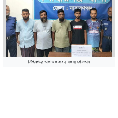
সিদ্ধিরগঞ্জে ডাকাত দলের ৫ সদস্য গ্রেফতার