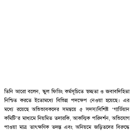
তিনি আরো বলেন, স্কুল ফিডিং কর্মসূচিতে স্বচ্ছতা ও জবাবদিহিতা
নিশ্চিত করতে ইতোমধ্যে বিভিন্ন পদক্ষেপ নেওয়া হয়েছে। এর
মধ্যে রয়েছে অভিভাবকদের সমন্বয়ে ৫ সদস্যবিশিষ্ট ‘গার্ডিয়ান
কমিটি’র মাধ্যমে নিয়মিত তদারকি, আকস্মিক পরিদর্শন, অভিযোগ
পাওয়া মাত্র তাৎক্ষণিক তদন্ত এবং অনিয়মে জড়িতদের বিরুদ্ধে