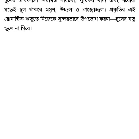
চুলের চাবিকাঠি। নিয়মিত পরিচর্যা, পুষ্টিকর খাদ্য এবং ঘরোয়া
যত্নেই চুল থাকবে মসৃণ, উজ্জ্বল ও স্বাস্থ্যোজ্জ্বল। প্রকৃতির এই
রোমান্টিক ঋতুতে নিজেকে সুন্দরভাবে উপভোগ করুন—চুলের যত্ন
ভুলে না গিয়ে।