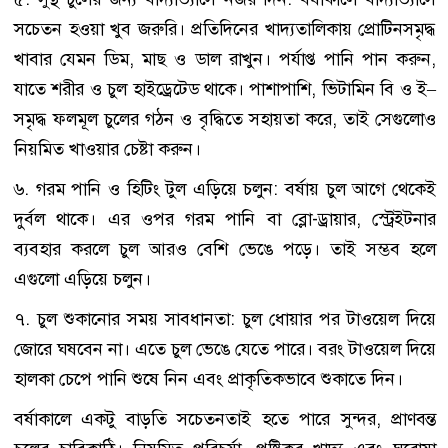
সচেতন হওয়া খুব জরুরি। প্রতিদিনের খাদ্যতালিকায় প্রোটিনসমৃদ্ধ
খাবার যেমন ডিম, মাছ ও ডাল রাখুন। পর্যাপ্ত পানি পান করুন,
যাতে শরীর ও চুল হাইড্রেটেড থাকে। পাশাপাশি, ভিটামিন বি ও ই–
সমৃদ্ধ ফলমূল চুলের গঠন ও বৃদ্ধিতে সহায়তা করে, তাই সেগুলোও
নিয়মিত খাওয়ার চেষ্টা করুন।
৬. গরম পানি ও হিটিং টুল এড়িয়ে চলুন: বর্ষায় চুল আগে থেকেই
দুর্বল থাকে। এর ওপর গরম পানি বা ব্লো-ড্রায়ার, স্ট্রেইটনার
ব্যবহার করলে চুল আরও বেশি ভেঙে পড়ে। তাই সম্ভব হলে
এগুলো এড়িয়ে চলুন।
৭. চুল শুকানোর সময় সাবধানতা: চুল ধোয়ার পর টাওয়েল দিয়ে
জোরে ঘষবেন না। এতে চুল ভেঙে যেতে পারে। বরং টাওয়েল দিয়ে
হালকা চেপে পানি শুষে নিন এবং প্রাকৃতিকভাবে শুকাতে দিন।
বর্ষাকালে একটু বাড়তি সচেতনতাই হতে পারে সুন্দর, প্রাণবন্ত