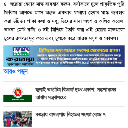
৪. ঘরোয়া হেয়ার মাস্ক ব্যবহার করুন: বর্ষাকালে চুলে প্রাকৃতিক পুষ্টি
ফিরিয়ে আনতে মাসে অন্তত একবার ঘরোয়া হেয়ার মাস্ক ব্যবহার
করা উচিত। পাকা কলা ও মধু, ডিমের সাদা অংশ ও অলিভ অয়েল,
অথবা মেথি বাটা ও দই মিশিয়ে তৈরি করা এই হেয়ার মাস্কগুলো
চুলের রুক্ষতা দূর করে এবং চুলকে করে আরও মসৃণ ও কোমল।
আরও পড়ুন
জুলাই তথ্যচিত্র বিতর্কে দুঃখ প্রকাশ, সংশোধনের
আশ্বাস মন্ত্রণালয়ের
বগুড়ায় বাসচাপায় নিহতের সংখ্যা বেড়ে ৭