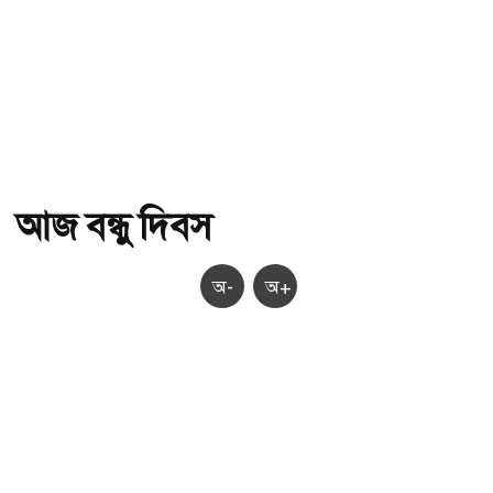
আজ বন্ধু দিবস
অ-
অ+