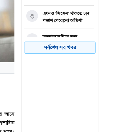
এখনও ‘সিঙ্গেল’ থাকতে চান
৩
পঞ্চাশ পেরোনো আমিশা
অস্ত্রভান্ডার নিয়ে তথ্য
৪
ফাঁসকারীদের কারাদণ্ডের
সর্বশেষ সব খবর
হুঁশিয়ারি ট্রাম্পের
বিএনপির সংসদ সদস্য
৫
বীথিকাকে আইনি নোটিশ
দিলেন আসিফ মাহমুদ
নতুন বিশ্বরেকর্ড গড়লেন জস
৬
বাটলার
িয়ে আসে
্বাভাবিক
ে পারে।