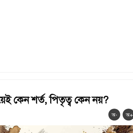
িয়েই কেন শর্ত, পিতৃত্ব কেন নয়?
অ-
অ+