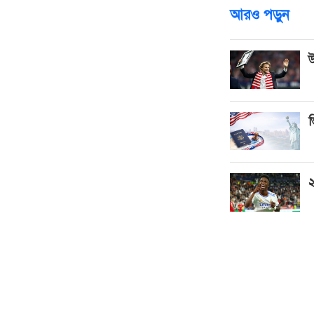
আরও পড়ুন
উ
ভ
২