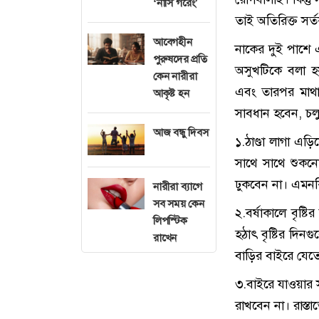
‘নাসি গরেং’
তাই অতিরিক্ত সর
আবেগহীন
নাকের দুই পাশে 
পুরুষদের প্রতি
অসুখটিকে বলা হ
কেন নারীরা
এবং তারপর মাথায়
আকৃষ্ট হন
সাবধান হবেন, চল
আজ বন্ধু দিবস
১.ঠাণ্ডা লাগা এড়
সাথে সাথে শুকন
ঢুকবেন না। এমন
নারীরা ব্যাগে
সব সময় কেন
২.বর্ষাকালে বৃষ
লিপস্টিক
হঠাৎ বৃষ্টির দি
রাখেন
বাড়ির বাইরে যেত
৩.বাইরে যাওয়ার স
রাখবেন না। রাস্ত