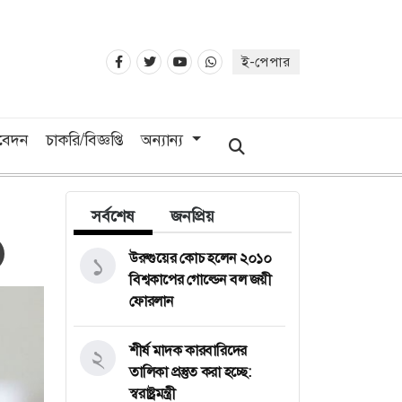
ই-পেপার
িবেদন
চাকরি/বিজ্ঞপ্তি
অন্যান্য
সর্বশেষ
জনপ্রিয়
উরুগুয়ের কোচ হলেন ২০১০
১
বিশ্বকাপের গোল্ডেন বল জয়ী
ফোরলান
শীর্ষ মাদক কারবারিদের
২
তালিকা প্রস্তুত করা হচ্ছে:
স্বরাষ্ট্রমন্ত্রী