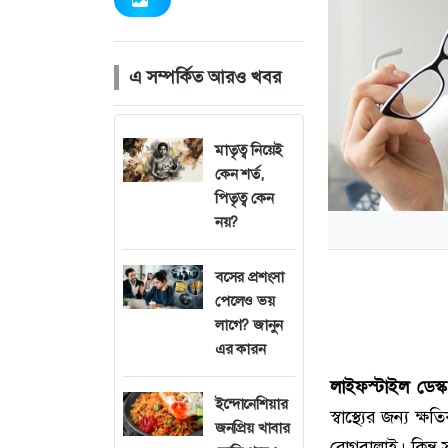
এ সম্পর্কিত আরও খবর
মাতৃত্ব নিয়েই
কেন শর্ত,
পিতৃত্ব কেন
নয়?
বসের প্রশংসা
পেলেও ভয়
লাগে? জানুন
এর কারন
লাইফস্টাইল ডেস্ক
ইন্দোনেশিয়ার
স্বাস্থ্যের জন্য ক
জনপ্রিয় খাবার
রোগবালাই। কিন্তু