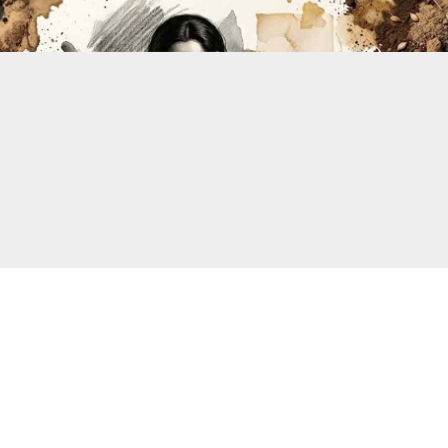
সংগৃহীত,মাতৃত্ব নিয়েই কেন শর্ত, পিতৃত্ব কেন নয়?