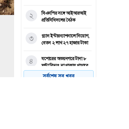
বিএনপির সঙ্গে আইআরআই
২
প্রতিনিধিদলের বৈঠক
প্ল্যান ইন্টারন্যাশনালে নিয়োগ,
৩
বেতন ২ লাখ ২৭ হাজার টাকা
যশোরের অভয়নগরে টানা ৮
৪
ঘণ্টা বিদ্যুৎ না থাকায় খামারে
৪০০ মুরগির মৃত্যু
সর্বশেষ সব খবর
সালমান শাহ হত্যা মামলা:
৫
ডনকে কারাগারে পাঠানোর
নির্দেশ
ঢাকায় অফিসার নিয়োগ দেবে
৬
ইজি ফ্যাশন, বেতন ৪৫ হাজার