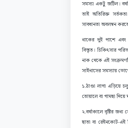
সমস্যা একটু জটিল। বর্
তাই অতিরিক্ত সর্তক
সাবধানতা অবলম্বন করত
নাকের দুই পাশে এব
বিস্তৃত। চিকিৎসার পর
নাক থেকে এই সংক্রমণট
সাইনাসের সমস্যায় ভোগে
১.ঠাণ্ডা লাগা এড়িয়ে চ
তোয়ালে বা গামছা দিয়ে 
২.বর্ষাকালে বৃষ্টির জ
ছাতা বা রেইনকোট-এই জ