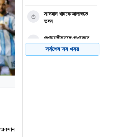
সালমান খানকে আদালতে
৩
তলব
প্রধানমন্ত্রীর সঙ্গে দেখা করে
৪
ক্ষুদে শিল্পী অনুশ্রীর স্বপ্নপূরণ
সর্বশেষ সব খবর
বসের প্রশংসা পেলেও ভয়
৫
লাগে? জানুন এর কারন
চলতি অর্থবছরেই স্থানীয়
৬
সরকারের পাঁচ স্তরের নির্বাচন:
মীর শাহে আলম
র অবসান