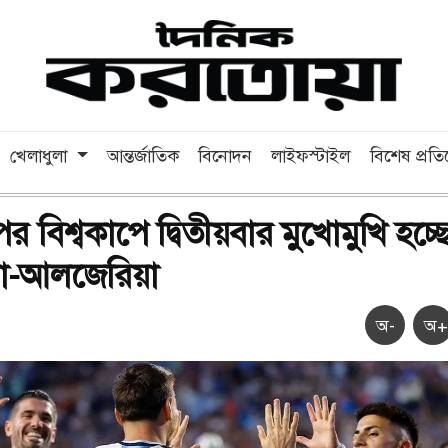
খেলাধুলা
আন্তর্জাতিক
বিনোদন
লাইফস্টাইল
বিশেষ প্রত
 বিশ্বকাপে দ্বিতীয়বার মুখোমুখি হচ্ছ
িনা-আলজেরিয়া
অ-
অ+