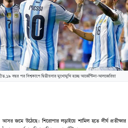
হীত,১৯ বছর পর বিশ্বকাপে দ্বিতীয়বার মুখোমুখি হচ্ছে আর্জেন্টিনা-আলজেরিয়া
র আসর জমে উঠেছে। শিরোপার লড়াইয়ে শামিল হতে দীর্ঘ প্রতীক্ষা