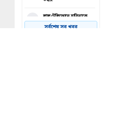
লাল টেলিফোনে হাসিনাকে
৪
দেশে আসতে বললেন জুলাই
সর্বশেষ সব খবর
জাদুঘরের দর্শনার্থীরা
চলনবিলে নৌকা ভ্রমণে বিভিন্ন
৫
প্রান্ত থেকে ছুটে আসছে মানুষ
ভোলার চরফ্যাশনে বিদ্যুৎস্পৃষ্ট
৬
হয়ে এসএসসি পরীক্ষার্থীর মৃত্যু
ছর। তবে
চিতে লস
ে নিতে,
ি টানতে