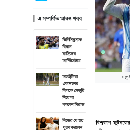
এ সম্পর্কিত আরও খবর
ভিনিসিয়ুসকে
রিয়াল
মাদ্রিদের
আল্টিমেটাম
অস্ট্রেলিয়া
সংগৃ
একাদশের
বিপক্ষে সেঞ্চুরি
নিয়ে যা
বললেন মিরাজ
নিজের যে স্বপ্ন
বিশ্বকাপ ফুটবলে
পূরণ করলেন