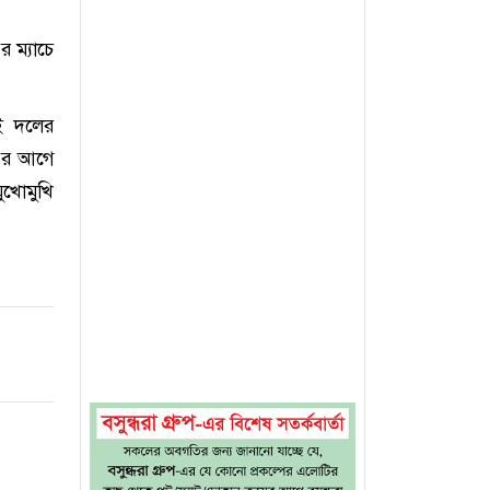
র ম্যাচে
ুই দলের
 এর আগে
ুখোমুখি