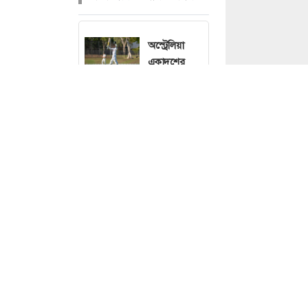
অস্ট্রেলিয়া
একাদশের
বিপক্ষে সেঞ্চুরি
নিয়ে যা
বললেন মিরাজ
নিজের যে স্বপ্ন
পূরণ করলেন
জর্জিনা
ফুটবল ম্যাচ
স্পোর্টস ডেস্ক :
র
চলাকালে মাঠে
সেই সময় শেষে য
বজ্রপাতে
ব্লাঙ্কোসরা তোড়জ
খেলোয়াড়
আবার তার সামনে 
নিহত
ভিনিসিয়ুসকে দ্রুত