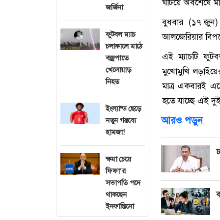
ঘটিয়ে অবশেষে মাঠে 
জর্জিনা
বুধবার (১৭ জুন) 
ফুটবল ম্যাচ
আলজেরিয়ার বিপক্
চলাকালে মাঠে
এই ম্যাচটি ফুটব
বজ্রপাতে
খেলোয়াড়
মুখোমুখি লড়াইয়ে
নিহত
মাত্র একবারই এক
হতে যাচ্ছে এই দু
ইংল্যান্ড ছেড়ে
আরও পড়ুন
নতুন গন্তব্যে
হামজা!
ঢ
ক্ষমা চেয়ে
ফিফা’র
সভাপতি পদে
ব
থাকছেন
ইনফান্তিনো