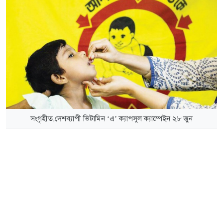
সংগৃহীত,দেশব্যাপী ভিটামিন ‘এ’ ক্যাপসুল ক্যাম্পেইন ২৮ জুন