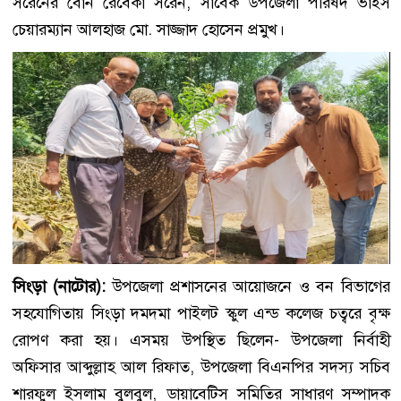
সরেনের বোন রেবেকা সরেন, সাবেক উপজেলা পরিষদ ভাইস
চেয়ারম্যান আলহাজ মো. সাজ্জাদ হোসেন প্রমুখ।
সিংড়া (নাটোর):
উপজেলা প্রশাসনের আয়োজনে ও বন বিভাগের
সহযোগিতায় সিংড়া দমদমা পাইলট স্কুল এন্ড কলেজ চত্বরে বৃক্ষ
রোপণ করা হয়। এসময় উপস্থিত ছিলেন- উপজেলা নির্বাহী
অফিসার আব্দুল্লাহ আল রিফাত, উপজেলা বিএনপির সদস্য সচিব
শারফুল ইসলাম বুলবুল, ডায়াবেটিস সমিতির সাধারণ সম্পাদক