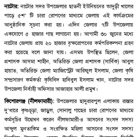
নাটোর:
নাটোর সদর উপজেলার ছাতনী ইউনিয়নের ভাদুড়ী খালের
পাড়ে ৫শ’ টি চারা রোপণের মাধ্যমে জেলায় এই কার্যক্রমের
আনুষ্ঠানিক সূচনা করা হয়। এদিন জেলার ৭টি উপজেলায়
একযোগে ৫ হাজার গাছ লাগানো হয়। আগামী ৩০ জুনের মধ্যে
নাটোর জেলায় প্রায় ২০ হাজার বৃক্ষরোপণের কর্মপরিকল্পনা গ্রহণ
করা হয়েছে বলে জানা যায়। এসময় উপস্থিত ছিলেন, জেলা
প্রশাসক আসমা শাহীন, অতিরিক্ত জেলা প্রশাসক (সার্বিক) আবুল
হায়াত, অতিরিক্ত জেলা ম্যাজিস্ট্রেট আরিফুল ইসলাম, জেলা কৃষি
সম্প্রসারণ কর্মকর্তা কৃষিবিদ হাবিবুল ইসলাম খান, নাটোর সদর
উপজেলা নির্বাহী অফিসার আজাহার আলী প্রমুখ।
কিশোরগঞ্জ (নীলফামারী):
উপজেলার ছাদুরারপুল এলাকায় রাস্তার
দু’ধারে কৃষ্ণচূড়া, জাড়ুল, সোনালু গাছের চারা রোপণের মাধ্যমে
কর্মসূচির উদ্বোধন করেন নীলফামারী-৪ আসনের সংসদ সদস্য
আব্দুল মুনতাকিম ও সংরক্ষিত মহিলা আসনের সংসদ সদস্য