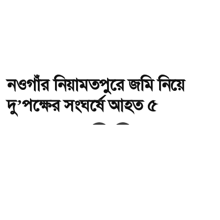
নওগাঁর নিয়ামতপুরে জমি নিয়ে
দু’পক্ষের সংঘর্ষে আহত ৫
অ-
অ+