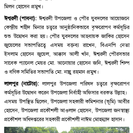
মিলন হোসেন প্রমুখ।
ঈশ্বরদী (পাবনা):
ঈশ্বরদী উপজেলা ও পৌর যুবদলের আয়োজনে
কেন্দ্রীয় শহীদ মিনার চত্বরে আনুষ্ঠানিকভাবে বৃক্ষরোপণ কর্মসূচির
শুভ উদ্বোধন করা হয়। পৌর যুবদলের আহবায়ক জাকির হোসেন
জুয়েলের সভাপতিত্বে এসময় বক্তব্য রাখেন, বিএনপি নেতা
ইসলাম হোসেন জুয়েল, আক্কাস আলী খাঁন, ঈশ্বরদী পৌরসভার
সাবেক প্যানেল মেয়র মো. আনোয়ার হোসেন জনি, ঈশ্বরদী শিল্প
ও বণিক সমিতির সভাপতি মো. নান্নু রহমান প্রমুখ।
লালপুর (নাটোর):
লালপুর উপজেলা পরিষদ চত্বরে বৃক্ষরোপণ
কর্মসূচির উদ্বোধন করেন উপজেলা নির্বাহী অফিসার বরকত উল্লাহ।
এসময় উপস্থিত ছিলেন, উপজেলা সহকারী কমিশনার (ভূমি) আবীর
হোসেন, উপজেলা প্রকৌশলী আওলাদ হোসেন, উপজেলা জনস্বাস্থ্য
প্রকৌশল অধিদপ্তরের সহকারী প্রকৌশলী নাঈম মোহম্মাদ হাসান।