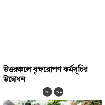
উত্তরঞ্চলে বৃক্ষরোপণ কর্মসূচির
উদ্বোধন
অ-
অ+