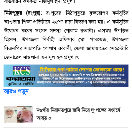
বাস্তবায়ন কর্মকর্তা নাজমুল হুদা প্রমুখ।
মিঠাপুকুর (রংপুর):
রংপুরের মিঠাপুকুরে বৃক্ষরোপণ কর্মসূচির
আওতায় শিক্ষা প্রতিষ্ঠানে ২৫শ’ চারা বিতরণ করা হয়। এ কর্মসূচির
উদ্বোধন করেন সংসদ সদস্য গোলাম রব্বানী। এসময় উপস্থিত
ছিলেন, উপজেলা নির্বাহী অফিসার মো. পারভেজ, উপজেলা
বিএনপির সভাপতি গোলাম রব্বানী, জেলা জামায়াতের সেক্রেটারি
জেনারেল মাওলানা এনামুল হক প্রমুখ।ৎ
আরও পড়ুন
নওগাঁর নিয়ামতপুরে জমি নিয়ে দু’পক্ষের সংঘর্ষে
আহত ৫