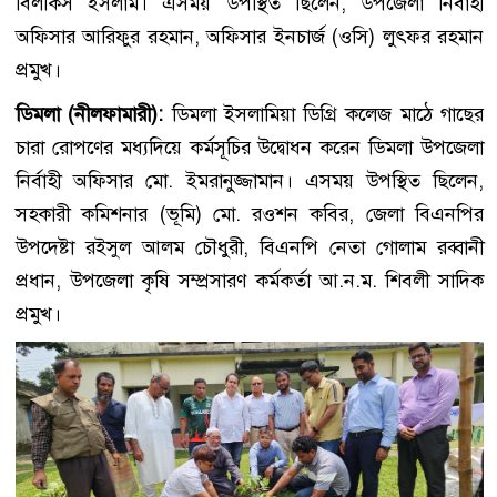
বিলকিস ইসলাম। এসময় উপস্থিত ছিলেন, উপজেলা নির্বাহী
অফিসার আরিফুর রহমান, অফিসার ইনচার্জ (ওসি) লুৎফর রহমান
প্রমুখ।
ডিমলা (নীলফামারী):
ডিমলা ইসলামিয়া ডিগ্রি কলেজ মাঠে গাছের
চারা রোপণের মধ্যদিয়ে কর্মসূচির উদ্বোধন করেন ডিমলা উপজেলা
নির্বাহী অফিসার মো. ইমরানুজ্জামান। এসময় উপস্থিত ছিলেন,
সহকারী কমিশনার (ভূমি) মো. রওশন কবির, জেলা বিএনপির
উপদেষ্টা রইসুল আলম চৌধুরী, বিএনপি নেতা গোলাম রব্বানী
প্রধান, উপজেলা কৃষি সম্প্রসারণ কর্মকর্তা আ.ন.ম. শিবলী সাদিক
প্রমুখ।