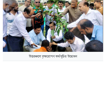
উত্তরঞ্চলে বৃক্ষরোপণ কর্মসূচির উদ্বোধন