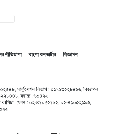
াশের নীতিমালা
বাংলা কনভার্টার
বিজ্ঞাপন
৪৮, সার্কুলেশন বিভাগ : ০১৭১৩২২৮৪৬৬, বিজ্ঞাপন
২৮৪৪৮, ফ্যাক্স : ৬০৪২২।
েগুন বাগিচা। ফোন : ০২-৪১০৫২১৯২, ০২-৪১০৫২১৯৩,
৮৫২২।