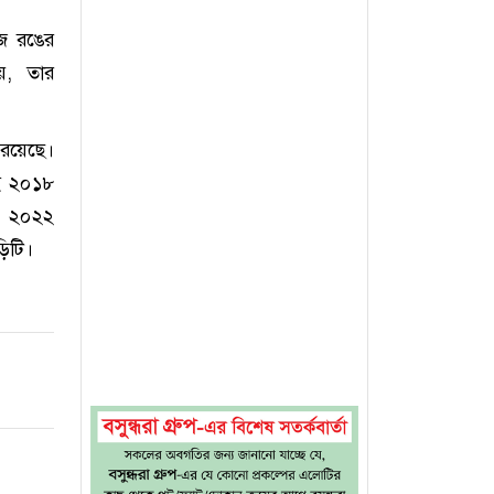
।
ুজ রঙের
য়, তার
 রয়েছে।
ই ২০১৮
ন। ২০২২
িটি।