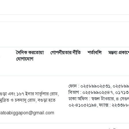
দৈনিক করতোয়া
গোপনীয়তার নীতি
শর্তাবলি
মন্তব্য প্রক
,
যোগাযোগ
ফোন : ০২৫৮৯৯০২৫৩১, ০২৫৮৯৯০২৫
বিভাগ : ০২৫৮৯৯০২৫৪৭, ০১৭১৩-২
ক বগুড়া এবং ১৬৭ ইনার সার্কুলার রোড,
ঢাকা অফিস : স্বজন টাওয়ার, ৪ স
ুদ্রিত ও চকযাদু রোড, বগুড়া হতে
০২-৪১০৫২১৯৪, ফ্যাক্স : ২২৩৩৮
 karatoabiggapon@gmail.com