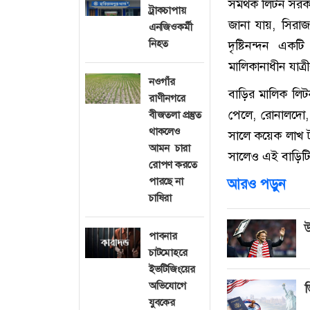
সমর্থক লিটন সরকা
ট্রাকচাপায়
জানা যায়, সিরাজ
এনজিওকর্মী
নিহত
দৃষ্টিনন্দন এক
মালিকানাধীন যাত
নওগাঁর
বাড়ির মালিক লিট
রাণীনগরে
পেলে, রোনালদো
বীজতলা প্রস্তুত
থাকলেও
সালে কয়েক লাখ ট
আমন চারা
সালেও এই বাড়িটি
রোপণ করতে
পারছে না
আরও পড়ুন
চাষিরা
উ
পাবনার
চাটমোহরে
ইভটিজিংয়ের
অভিযোগে
ভ
যুবকের