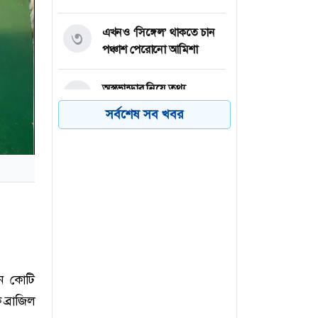
এখনও ‘সিঙ্গেল’ থাকতে চান
৩
পঞ্চাশ পেরোনো আমিশা
অস্ত্রভান্ডার নিয়ে তথ্য
৪
ফাঁসকারীদের কারাদণ্ডের
সর্বশেষ সব খবর
হুঁশিয়ারি ট্রাম্পের
বিএনপির সংসদ সদস্য
৫
বীথিকাকে আইনি নোটিশ
দিলেন আসিফ মাহমুদ
নতুন বিশ্বরেকর্ড গড়লেন জস
৬
বাটলার
েন কোটি
 ব্রাজিল