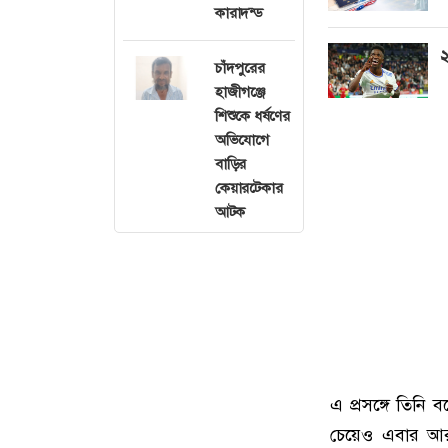
কারাদন্ড
২
চাঁদপুরের
হাজীগঞ্জে
শিশুকে ধর্ষণের
অভিযোগে
বাড়ির
কেয়ারটেকার
আটক
এ প্রসঙ্গে তিনি 
চেয়েও এবার আরও 