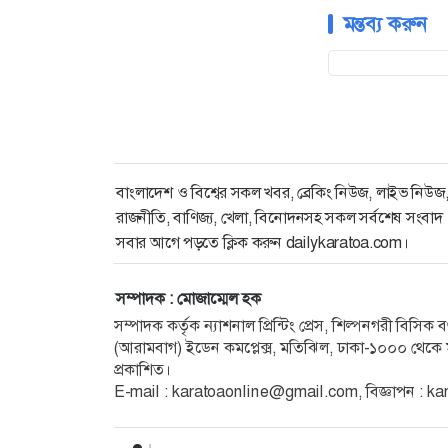
মন্তব্য করুন
বাংলাদেশ ও বিশ্বের সকল খবর, ব্রেকিং নিউজ, লাইভ নিউজ
রাজনীতি, বাণিজ্য, খেলা, বিনোদনসহ সকল সর্বশেষ সংবাদ
সবার আগে পড়তে ক্লিক করুন dailykaratoa.com।
সম্পাদক : মোজাম্মেল হক
সম্পাদক কর্তৃক ন্যাশনাল প্রিন্টিং প্রেস, শিল্পনগরী বিসি
(আরামবাগ) ইডেন কমপ্লেক্স, মতিঝিল, ঢাকা-১০০০ থেকে ম
প্রকাশিত।
E-mail : karatoaonline@gmail.com, বিজ্ঞাপন :