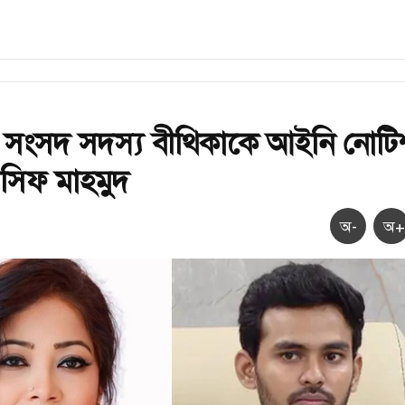
 সংসদ সদস্য বীথিকাকে আইনি নোটি
সিফ মাহমুদ
অ-
অ+