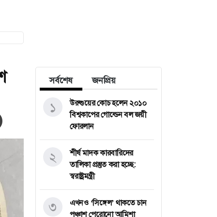
শ
সর্বশেষ
জনপ্রিয়
উরুগুয়ের কোচ হলেন ২০১০
১
বিশ্বকাপের গোল্ডেন বল জয়ী
ফোরলান
শীর্ষ মাদক কারবারিদের
২
তালিকা প্রস্তুত করা হচ্ছে:
স্বরাষ্ট্রমন্ত্রী
এখনও ‘সিঙ্গেল’ থাকতে চান
৩
পঞ্চাশ পেরোনো আমিশা