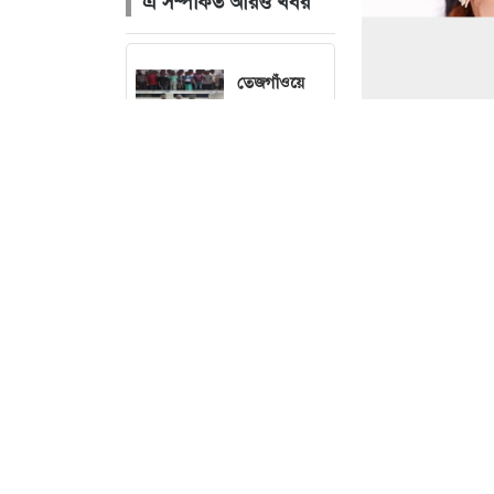
এ সম্পর্কিত আরও খবর
তেজগাঁওয়ে
বিশেষ
অভিযানে
গ্রেফতার ৫৬
বৃষ্টি নিয়ে নতুন
ছবি : 
বার্তা দিল
আবহাওয়া
অফিস
চলতি মাসেই
ঘোষণা হতে
মিথ্যা অভিযোগে 
পারে
বিনতে হোসাইনকে 
ছাত্রদলের নতুন
মাহমুদ সজীব ভূঁই
কমিটি,