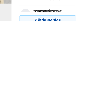
অস্ত্রভান্ডার নিয়ে তথ্য
৪
ফাঁসকারীদের কারাদণ্ডের
সর্বশেষ সব খবর
হুঁশিয়ারি ট্রাম্পের
বিএনপির সংসদ সদস্য
৫
বীথিকাকে আইনি নোটিশ
দিলেন আসিফ মাহমুদ
নতুন বিশ্বরেকর্ড গড়লেন জস
৬
বাটলার
 বীথিকা
্র আসিফ