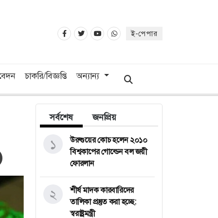
ই-পেপার
িবেদন
চাকরি/বিজ্ঞপ্তি
অন্যান্য
সর্বশেষ
জনপ্রিয়
উরুগুয়ের কোচ হলেন ২০১০
১
বিশ্বকাপের গোল্ডেন বল জয়ী
ফোরলান
শীর্ষ মাদক কারবারিদের
২
তালিকা প্রস্তুত করা হচ্ছে:
স্বরাষ্ট্রমন্ত্রী