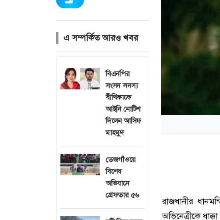
এ সম্পর্কিত আরও খবর
বিএনপির
সংসদ সদস্য
বীথিকাকে
আইনি নোটিশ
দিলেন আসিফ
মাহমুদ
তেজগাঁওয়ে
বিশেষ
অভিযানে
গ্রেফতার ৫৬
রাজধানীর ধানমন
অভিনেত্রীকে ধাক্ক