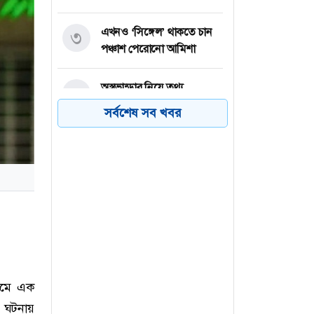
এখনও ‘সিঙ্গেল’ থাকতে চান
৩
পঞ্চাশ পেরোনো আমিশা
অস্ত্রভান্ডার নিয়ে তথ্য
৪
ফাঁসকারীদের কারাদণ্ডের
সর্বশেষ সব খবর
হুঁশিয়ারি ট্রাম্পের
বিএনপির সংসদ সদস্য
৫
বীথিকাকে আইনি নোটিশ
দিলেন আসিফ মাহমুদ
নতুন বিশ্বরেকর্ড গড়লেন জস
৬
বাটলার
ামে এক
 এ ঘটনায়