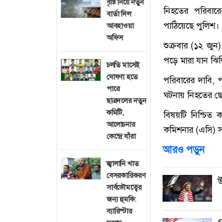
বৃষ্টি নিয়ে নতুন
নিহতের পরিবারে
বার্তা দিল
পাঠিয়েছে পুলিশ।
আবহাওয়া
অফিস
শুক্রবার (১২ জু
পড়ে মারা যান ঝি
চলতি মাসেই
ঘোষণা হতে
পরিবারের দাবি, 
পারে
ঘটনায় নিহতের ছো
ছাত্রদলের নতুন
কমিটি,
বিষয়টি নিশ্চিত
আলোচনার
কমিশনার (এসি) স
কেন্দ্রে যাঁরা
আরও পড়ুন
জ্বালানি খাত
বেসরকারিকরণ
উ
সার্বভৌমত্বের
জন্য হুমকি:
ব্যারিস্টার