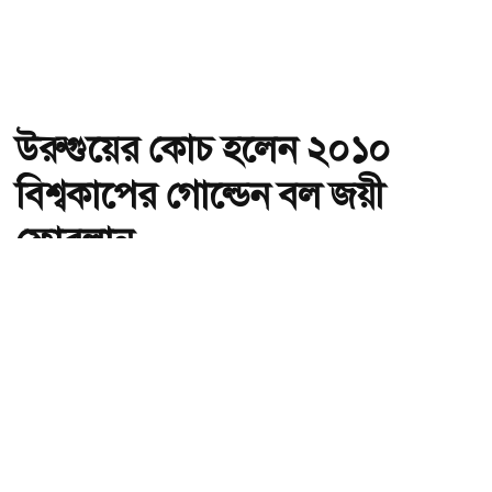
উরুগুয়ের কোচ হলেন ২০১০
বিশ্বকাপের গোল্ডেন বল জয়ী
ফোরলান
অ-
অ+