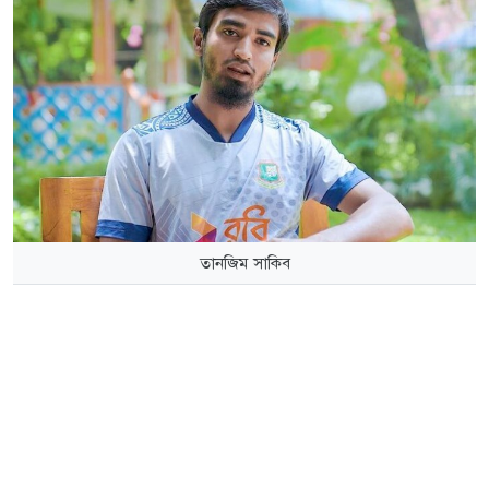
তানজিম সাকিব