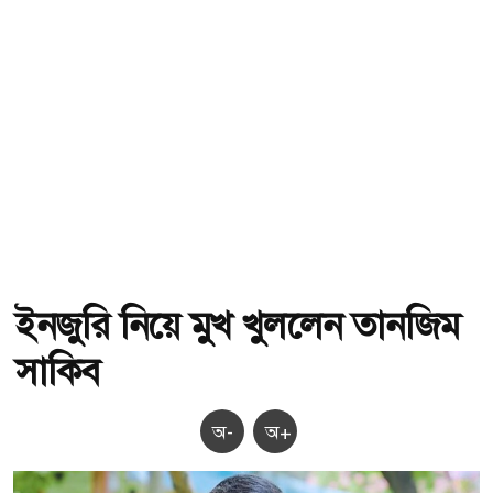
ইনজুরি নিয়ে মুখ খুললেন তানজিম
সাকিব
অ-
অ+