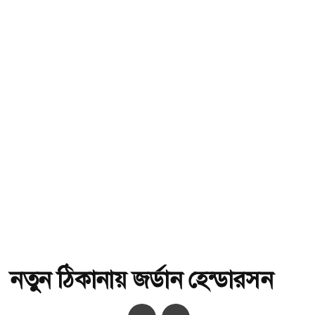
নতুন ঠিকানায় জর্ডান হেন্ডারসন