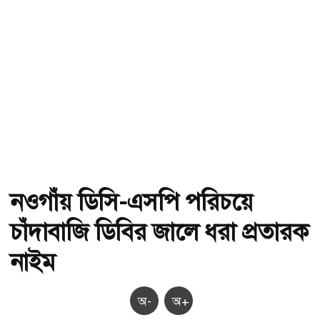
নওগাঁয় ডিসি-এসপি পরিচয়ে
চাঁদাবাজি ডিবির জালে ধরা প্রতারক
নাইম
অ-
অ+