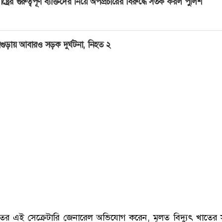
াষ্ট্রের গুরুত্বপূর্ণ ব্যক্তিদের নিয়ে অপপ্রচারের বিরুদ্ধে সতর্ক করল পুলিশ
গুড়ায় আবারও সড়ক দুর্ঘটনা, নিহত ২
তের এই সেক্রেটারি জেনারেল অভিযোগ করেন, মূলত বিদ্যুৎ খাতের 