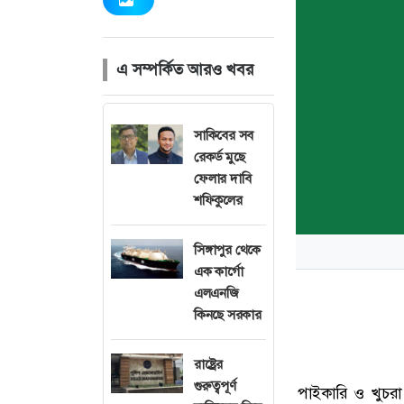
এ সম্পর্কিত আরও খবর
সাকিবের সব
রেকর্ড মুছে
ফেলার দাবি
শফিকুলের
সিঙ্গাপুর থেকে
এক কার্গো
এলএনজি
কিনছে সরকার
রাষ্ট্রের
গুরুত্বপূর্ণ
পাইকারি ও খুচরা 