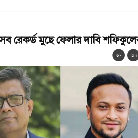
সব রেকর্ড মুছে ফেলার দাবি শফিকুলে
অ-
অ+