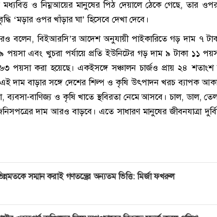
তে মধ্যবিত্ত ও নিম্নআয়ের মানুষের পিঠ দেয়ালে ঠেকে গেছে, তার ও
যবৃদ্ধি ‘মড়ার ওপর খাঁড়ার ঘা’ হিসেবে দেখা দেবে।
আরও বলেন, বিইআরসি’র আদেশ অনুযায়ী পাইকারিতে গড় দাম ৭ টাক
৯ পয়সা এবং খুচরা পর্যায়ে প্রতি ইউনিটের গড় দাম ৯ টাকা ১১ পয়
৬৩ পয়সা করা হয়েছে। একইসঙ্গে সঞ্চালন চার্জও প্রায় ২৪ শতাংশ
 এই দাম বাড়ার সঙ্গে দেশের শিল্প ও কৃষি উৎপাদন খরচ ব্যাপক আকারে
, ব্যবসা-বাণিজ্য ও কৃষি খাতে স্থবিরতা নেমে আসবে। চাল, ডাল, ত
িনিসপত্রের দাম আরও বাড়বে। এতে সাধারণ মানুষের জীবনযাত্রা দুর্ব
িন্নমতকে সম্মান করাই গণতন্ত্রের অন্যতম ভিত্তি: মির্জা ফখরুল