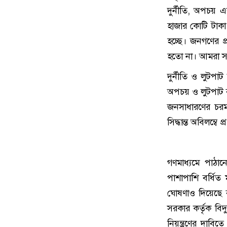
দুর্নীতি, অপচয় এ
হাজার কোটি টাকা
হচ্ছে। জনগণের প
হতো না। আমরা সরকা
দুর্নীতি ও লুটপা
অপচয় ও লুটপাট বন
জনসাধারণের চরম দ
সিদ্ধান্ত অবিলম্বে 
গণমাধ্যমে পাঠানো
পাশাপাশি বর্ধিত মূ
ঘোষণাও দিয়েছে ব
সরকার কর্তৃক বিদ্য
নিয়ন্ত্রণের দাব