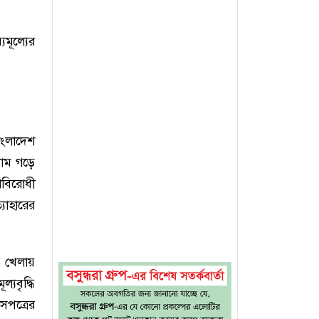
যমূল্যের
াংলাদেশ
দাম গড়ে
বিরোধী
্যাহারের
র খেলায়
যবৃদ্ধি
সপত্রের