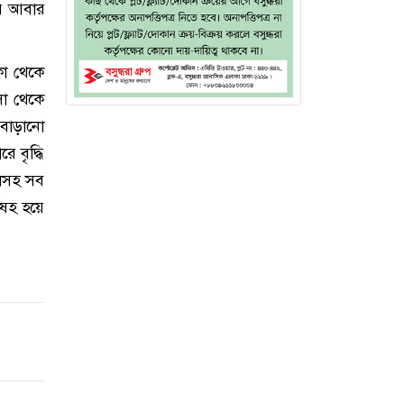
পর আবার
া থেকে
সা থেকে
 বাড়ানো
 বৃদ্ধি
েলসহ সব
িষহ হয়ে