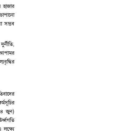
ের হাজার
 চাপানো
া সম্ভব
র্নীতি,
ের আপামর
বৃদ্ধির
তিবাদের
র্মসূচির
(৪ জুন)
র্ধ্বগতি
লক্ষ্যে