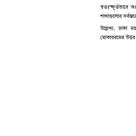
স্বতঃস্ফূর্তভাবে
শাখাগুলোর সর্বস্ত
উল্লেখ্য, ঢাকা
মোকাররমের উত্তর গ