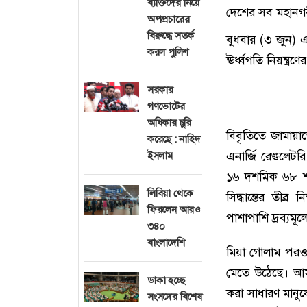
ব্যক্তিদের নিয়ে
দেশের সব মহানগর
অপপ্রচারের
বিরুদ্ধে সতর্ক
বুধবার (৩ জুন) এক 
করল পুলিশ
ঊর্ধ্বগতি নিয়ন্ত্
সরকার
গণভোটের
অধিকার চুরি
বিবৃতিতে জামায়
করেছে : নাহিদ
এনার্জি রেগুলেটর
ইসলাম
১৬ দশমিক ৬৮ শ
লিবিয়া থেকে
সিদ্ধান্তের তীব্র
ফিরলেন আরও
পাশাপাশি দ্রব্যমূল্
৩৪০
বাংলাদেশি
মিয়া গোলাম পরও
মেতে উঠেছে। আসন
ডাকা হচ্ছে
করা সাধারণ মানু
সংসদের বিশেষ