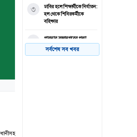
ঢাবির হলে শিক্ষার্থীকে নির্যাতন:
৩
হল থেকে শিবিরকর্মীকে
বহিষ্কার
পাবনার সুজানগরের পদ্মা
৪
নদীতে নিষিদ্ধ জাল দিয়ে পোনা
সর্বশেষ সব খবর
মাছ নিধন
জুলাই স্মৃতি জাদুঘরে কতটা
৫
ফুটে উঠেছে গণঅভ্যুত্থানের
চিত্র?
বগুড়ার শেরপুরে ৯টি গ্রামে পাঁচ
৬
বছর ধরে স্থায়ী জলাবদ্ধতা
জধানীসহ