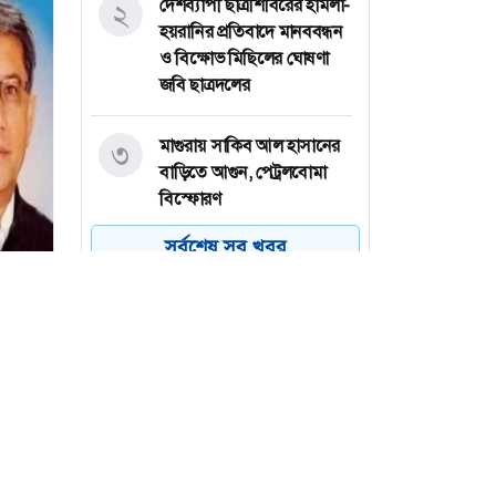
দেশব্যাপী ছাত্রশিবিরের হামলা-
২
হয়রানির প্রতিবাদে মানববন্ধন
ও বিক্ষোভ মিছিলের ঘোষণা
জবি ছাত্রদলের
মাগুরায় সাকিব আল হাসানের
৩
বাড়িতে আগুন, পেট্রলবোমা
বিস্ফোরণ
সর্বশেষ সব খবর
বগুড়া মহানগরে ১১ দলের
৪
গণমিছিল
বগুড়ায় ছাত্রশিবিরের বিক্ষোভ
৫
মিছিল
চট্টগ্রামের পটিয়ায় মুদি দোকানে
৬
অগ্নিকাণ্ড, ২০ লাখ টাকার ক্ষতি