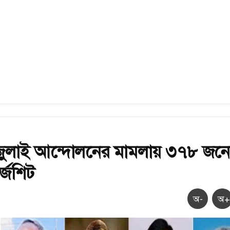
 জুলাই আন্দোলনের মামলায় ৩৭৮ জন
ার্জশিট
অ-
অ+