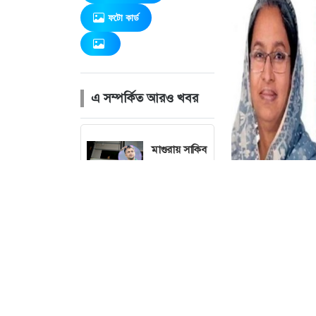
ফটো কার্ড
এ সম্পর্কিত আরও খবর
মাগুরায় সাকিব
আল হাসানের
বাড়িতে আগুন,
পেট্রলবোমা
বিস্ফোরণ
বগুড়া
মহানগরে ১১
দলের
গণমিছিল