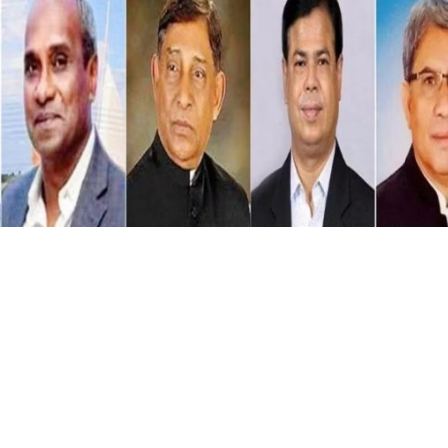
চাঁদপুরে জুলাই আন্দোলনের মামলায় ৩৭৮ জনের বিরুদ্ধে চার্জশিট