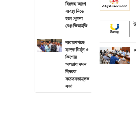
বিরুদ্ধে আগে
ব্যবস্থা নিতে
হবে :খুলনা
উ
রেঞ্জ ডিআইজি
নারায়ণগঞ্জে
মাদক নির্মূল ও
প
কিশোর
অপরাধ দমন
বিষয়ক
সচেতনতামূলক
সভা