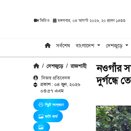
ভিডিও
মঙ্গলবার, ০৪ আগস্ট ২০২৬, ২০ শ্রাবণ ১৪৩৩
সর্বশেষ
বাংলাদেশ
দেশজুড়ে
নওগাঁর সা
/
দেশজুড়ে
/
রাজশাহী
দুর্গন্ধে ত
নিজস্ব প্রতিবেদক
প্রকাশ : ০৪ জুন, ২০২৬
০৩:৫৭ এএম
প্রিন্ট সংস্করণ
ফটো কার্ড