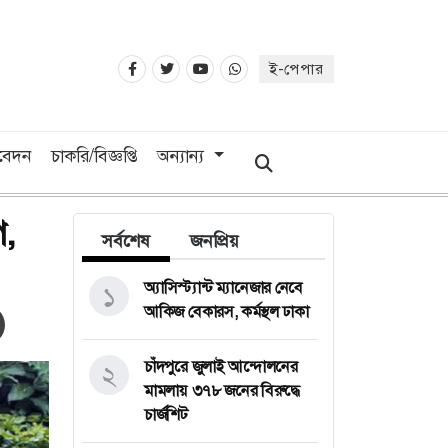
ই-পেপার
িবেদন
চাকরি/বিজ্ঞপ্তি
অন্যান্য
প,
সর্বশেষ
জনপ্রিয়
অ্যাসিস্ট্যান্ট ম্যানেজার নেবে
১
আকিজ বেকারস, কর্মস্থল ঢাকা
চাঁদপুরে জুলাই আন্দোলনের
২
মামলায় ৩৭৮ জনের বিরুদ্ধে
চার্জশিট