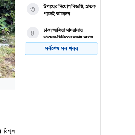
উপায়ের নিয়োগ বিজ্ঞপ্তি, স্নাতক
৩
পাসেই আবেদন
ঢাকা আলিয়া মাদরাসায়
৪
ছাত্রদল-শিবিরের দফায় দফায়
সংঘর্ষ
সর্বশেষ সব খবর
নারায়ণগঞ্জের ফতুল্লায়
৫
গৃহবধূকে হত্যার দায়ে স্বামীর
মৃত্যুদণ্ড
বিরতি ভেঙে খলনায়ক হয়ে
৬
সিনেমায় ফিরছেন আমিন খান
 বিপুল