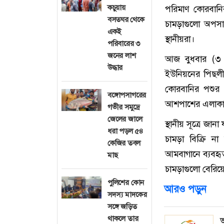
কচুয়ায়
পরিমাণ কোরবানির 
বসতঘর থেকে
চামড়াগুলো অপসা
একই
স্থানীয়রা।
পরিবারের ৩
জনের লাশ
আজ বুধবার (৩ 
উদ্ধার
ইউনিয়নের পিছলীড
কোরবানির পশুর 
বঙ্গোপসাগরের
আশপাশের এলাকায় ত
গভীর সমুদ্রে
জেলের জালে
স্থানীয় সূত্রে জা
ধরা পড়ল ৫৪
চামড়া বিক্রি ন
কেজির তবল
আমবাগানে ব্যবহৃত
মাছ
চামড়াগুলো বেরিয়ে
পুলিশের কোন
আরও পড়ুন
সদস্য মাদকের
সঙ্গে জড়িত
থাকলে তার
অ