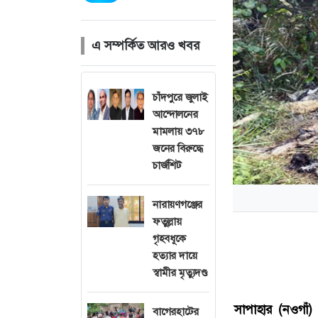
এ সম্পর্কিত আরও খবর
চাঁদপুরে জুলাই
আন্দোলনের
মামলায় ৩৭৮
জনের বিরুদ্ধে
চার্জশিট
নারায়ণগঞ্জের
ফতুল্লায়
গৃহবধূকে
হত্যার দায়ে
স্বামীর মৃত্যুদণ্ড
সাপাহার (নওগাঁ) প
বাগেরহাটের