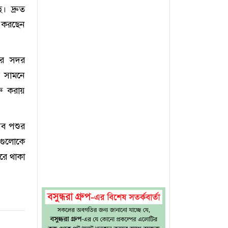
। দ্রুত
 করছেন
ার সদর
র সামনে
ু করায়
এসব পশুর
াগুলোকে
রে থাকা