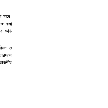
চল করে।
কাজ করা
র ক্ষতি
।
পরিষদ ও
ারম্যান
রয়োজনীয়