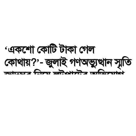
‘একশো কোটি টাকা গেল
কোথায়?’- জুলাই গণঅভ্যুত্থান স্মৃতি
জাদুঘর নিয়ে লুটপাটের অভিযোগ
দর্শনার্থীর
অ-
অ+