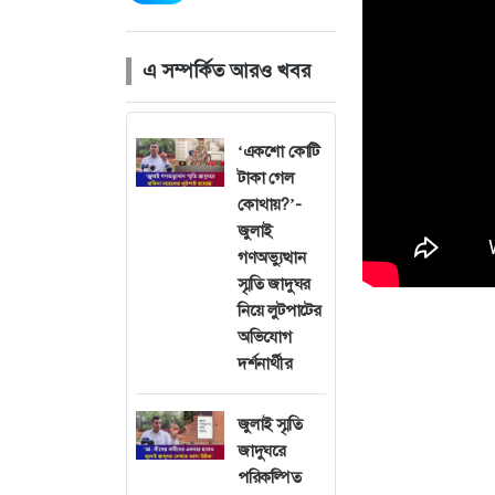
এ সম্পর্কিত আরও খবর
‘একশো কোটি
টাকা গেল
কোথায়?’-
জুলাই
গণঅভ্যুত্থান
স্মৃতি জাদুঘর
নিয়ে লুটপাটের
অভিযোগ
দর্শনার্থীর
জুলাই স্মৃতি
জাদুঘরে
পরিকল্পিত