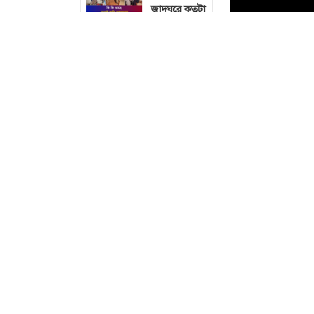
জাদুঘরে কতটা
ফুটে উঠেছে
গণঅভ্যুত্থানের
চিত্র?
জুলাই স্মৃতি
জাদুঘরে এসে
কান্না ধরে
রাখতে
পারলেন না
দর্শনার্থী
জুলাই স্মৃতি
জাদুঘরে
পরিকল্পিত
ভাবে আ.
লীগের ইতিহাস
দেখানো