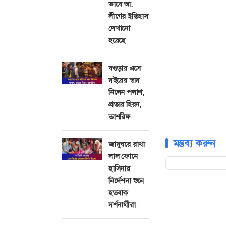
ভাবে আ.
লীগের ইতিহাস
দেখানো
হয়েছে
বগুড়ায় এসে
দইয়ের স্বাদ
নিলেন পলাশ,
প্রত্যয় হিরন,
তাশরিফ
মন্তব্য করুন
জাদুঘরে রাখা
লাল ফোনে
হাসিনার
নির্দেশনা শুনে
হতবাক
দর্শনার্থীরা