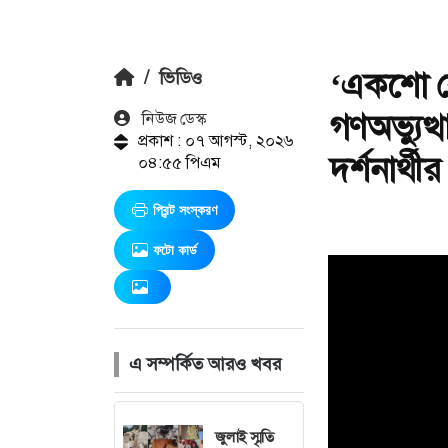
‘একশো ক
/
ভিডিও
গণঅভ্যুত্
নিউজ ডেস্ক
প্রকাশ : ০৭ আগস্ট, ২০২৬
দর্শনার্থীর
০৪:৫৫ পিএম
প্রিন্ট সংস্করণ
ফটো কার্ড
এ সম্পর্কিত আরও খবর
জুলাই স্মৃতি