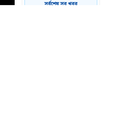
কয়েক ডজন
৪
সর্বশেষ সব খবর
অভিবাসনপ্রত্যাশীকে উদ্ধার
গ্রিসের, বেশিরভাগ বাংলাদেশি
জুলাই গণঅভ্যুত্থানের কৃতিত্ব
৫
জনগণের, কারও একার নয়:
তথ্যমন্ত্রী
ভারত থেকে ২ দশমিক ৩
৬
মেট্রিক টন টিয়ার গ্যাস
আমদানি