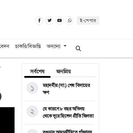
ই-পেপার
িবেদন
চাকরি/বিজ্ঞপ্তি
অন্যান্য
সর্বশেষ
জনপ্রিয়
মহানবীর (সা.) শেষ বিদায়ের
১
ক্ষণ
যে কারণে ৮ বছর অভিনয়
২
থেকে দূরে ছিলেন প্রীতি জিনতা
বগুড়ার আদমদীঘিতে গাঁজাসহ