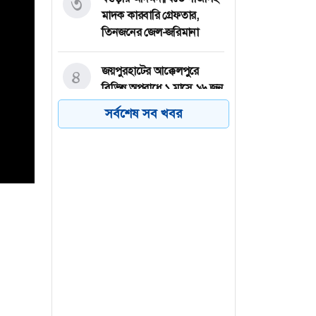
৩
মাদক কারবারি গ্রেফতার,
তিনজনের জেল-জরিমানা
জয়পুরহাটের আক্কেলপুরে
৪
বিভিন্ন অপরাধে ১ মাসে ১৬ জন
গ্রেফতার
সর্বশেষ সব খবর
বগুড়ায় খাদ্যের নিরাপত্তা দিচ্ছে
৫
‘উফশী ও হাইব্রিড’ জাত,
বিলুপ্তির পথে দেশি ধান
সিঙ্গাপুর থেকে এক কার্গো
৬
এলএনজি কিনছে সরকার