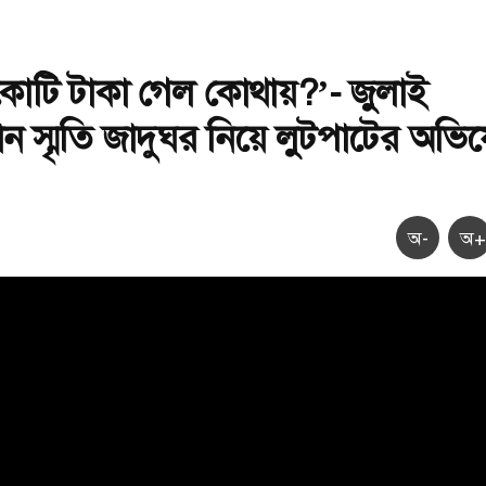
োটি টাকা গেল কোথায়?’- জুলাই
থান স্মৃতি জাদুঘর নিয়ে লুটপাটের অভ
অ-
অ+