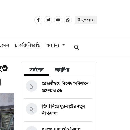
ই-পেপার
িবেদন
চাকরি/বিজ্ঞপ্তি
অন্যান্য
২৩
সর্বশেষ
জনপ্রিয়
তেজগাঁওয়ে বিশেষ অভিযানে
১
গ্রেফতার ৫৬
ভিসা নিয়ে যুক্তরাষ্ট্রের নতুন
২
নীতিমালা
২০৩২ সাল পর্যন্ত রিয়াল