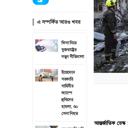
এ সম্পর্কিত আরও খবর
ভিসা নিয়ে
যুক্তরাষ্ট্রের
নতুন নীতিমালা
ইয়েমেনে
সরকারি
বাহিনীর
ক্যাম্পে
হুথিদের
হামলা, ৩০
সেনা নিহত
আন্তর্জাতিক ডেস্ক