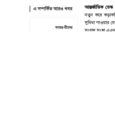
এ সম্পর্কিত আরও খবর
ভারত-চীনের
ওপর ১০০
শতাংশ শুল্ক
আরোপের বিল
পাস যুক্তরাষ্ট্রের
সিনেটে
আজ বিশ্ব
বিড়াল দিবস
আন্তর্জাতিক
ডেস্ক
মুসলিম
নতুন করে কড়াক
দেশগুলোকে
ঐক্যের ডাক
সুবিধা পাওয়ার যো
ইরানের
সংবাদ সংস্থা এএ