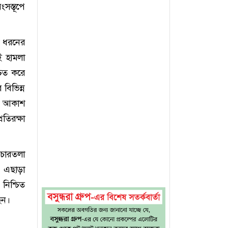
সস্তূপে
ড় ধরনের
এই হামলা
চিত করে
 বিভিন্ন
ীয় আকাশ
রতিরক্ষা
 চারতলা
। এছাড়া
িশ্চিত
েন।