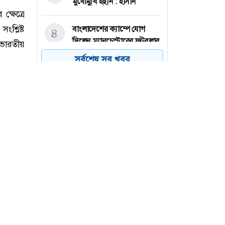
মুখোমুখি হইনি : হাসান
বাংলাদেশের ক্যাম্পে যোগ
৪
দিলেন ম্যানচেস্টারের ফুটবলার
সর্বশেষ সব খবর
মদিনা গ্রুপে নিয়োগ, ৪০ বছর
৫
বয়সেও আবেদনের সুযোগ
এসিআই মটরসের নিয়োগ
৬
বিজ্ঞপ্তি, কর্মস্থল ঢাকা
ক্ষেত্রে
্লিষ্ট
 ভারতীয়