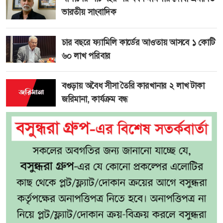
ভারতীয় সাংবাদিক
চার বছরে ফ্যামিলি কার্ডের আওতায় আসবে ১ কোটি
৬০ লাখ পরিবার
বগুড়ায় অবৈধ সীসা তৈরি কারখানার ২ লাখ টাকা
জরিমানা, কার্যক্রম বন্ধ