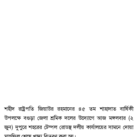
শহীদ রাষ্ট্রপতি জিয়াউর রহমানের ৪৫ তম শাহাদাত বার্ষিকী
উপলক্ষে বগুড়া জেলা শ্রমিক দলের উদ্যোগে আজ মঙ্গলবার (২
জুন) দুপুরে শহরের টেম্পল রোডস্থ দলীয় কার্যালয়ের সামনে দোয়া
মাহফিল শেষে খাদ্য বিতরণ করা হয়।