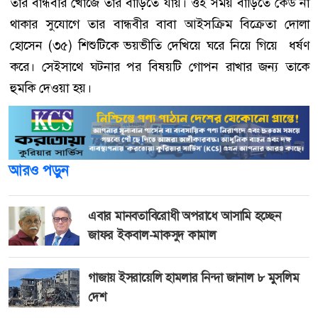
তার বান্ধবীর খোঁজে তার বাড়িতে যায়। ওই সময় বাড়িতে কেউ না
থাকার সুযোগে তার বান্ধবীর বাবা আইসক্রিম বিক্রেতা দোলা
হোসেন (৩৫) শিশুটিকে ভয়ভীতি দেখিয়ে ঘরে নিয়ে গিয়ে ধর্ষণ
করে। সেইসাথে ঘটনার পর বিষয়টি গোপন রাখার জন্য তাকে
হুমকি দেওয়া হয়।
আরও পড়ুন
এবার মানবতাবিরোধী অপরাধে আসামি হচ্ছেন
জাফর ইকবাল-মাকসুদ কামাল
গাজায় ইসরায়েলি হামলার নিন্দা জানাল ৮ মুসলিম
দেশ