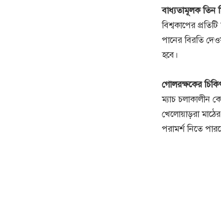
বাধ্যতামূলক তিন ম
বিশ্বকাপের প্রতিটি
পানের বিরতি দেওয়
হবে।
গোলরক্ষকের চিকিৎ
ম্যাচ চলাকালীন 
খেলোয়াড়রা মাঠে
পরামর্শ নিতে পার