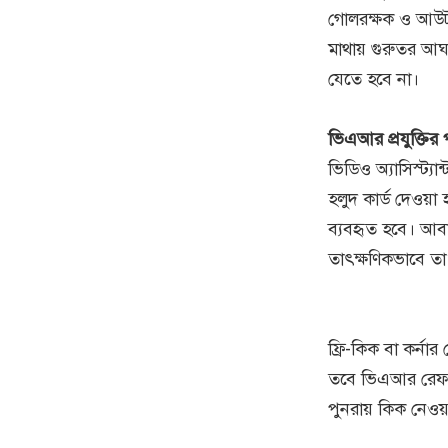
গোলরক্ষক ও আউটফ
মাথায় গুরুতর আঘা
যেতে হবে না।
ভিএআর প্রযুক্তির প
ভিডিও অ্যাসিস্ট্
হলুদ কার্ড দেওয়
ব্যবহৃত হবে। আব
তাৎক্ষণিকভাবে ত
ফ্রি-কিক বা কর্
তবে ভিএআর রেফারি
পুনরায় কিক নেওয়া