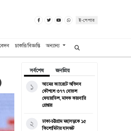
ই-পেপার
িবেদন
চাকরি/বিজ্ঞপ্তি
অন্যান্য
সর্বশেষ
জনপ্রিয়
আমের ক্যারেটে অভিনব
১
কৌশলে ৩৭৭ বোতল
ফেয়ারডিল, মাদক কারবারি
গ্রেপ্তার
ঢাকা-চট্টগ্রাম মহাসড়কে ১৫
২
কিলোমিটার যানজট