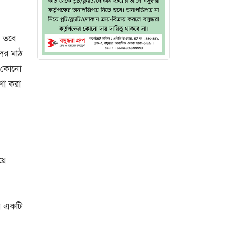
, তবে
ের মাঠ
া কোনো
ণা করা
য়ে
রি একটি