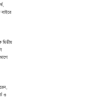
্ষ,
ে বাইরে
দ্বিতীয়
া
 আগে
রেন,
্ড ও