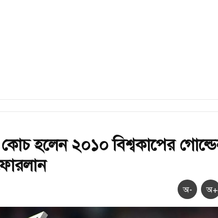
 কোচ হলেন ২০১০ বিশ্বকাপের গোল্ডে
ফোরলান
অ-
অ+