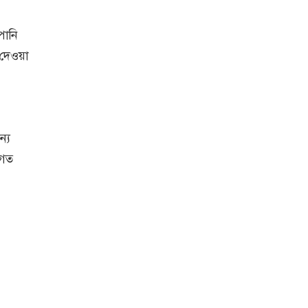
পানি
 দেওয়া
্য
লগত