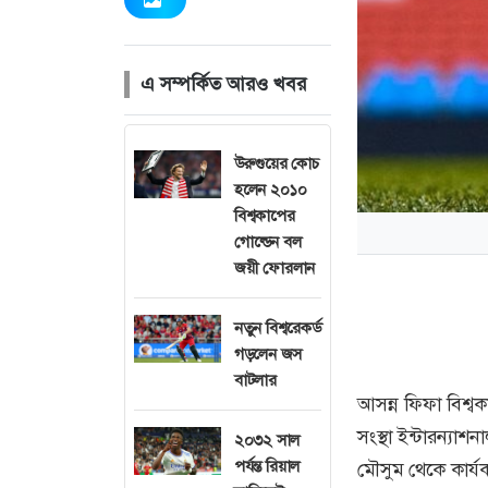
এ সম্পর্কিত আরও খবর
উরুগুয়ের কোচ
হলেন ২০১০
বিশ্বকাপের
গোল্ডেন বল
জয়ী ফোরলান
নতুন বিশ্বরেকর্ড
গড়লেন জস
বাটলার
আসন্ন ফিফা বিশ্ব
সংস্থা ইন্টারন্
২০৩২ সাল
পর্যন্ত রিয়াল
মৌসুম থেকে কার্য