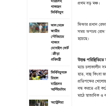
মাদ্রিদেই
প্রথম বড় মঞ্চ।
থাকছেন
ভিনিসিয়ুস
ফিফার প্রধান রেফা
কাল থেকে
জাতীয়
সময় অপচয় রোধ কর
স্টেডিয়ামে
হয়েছে।
থাকবে
মোবাইল কোর্ট
: ক্রীড়া
প্রতিমন্ত্রী
উত্তপ্ত পরিস্থিতিত
ম্যাচ চলাকালীন স
ভিনিসিয়ুসকে
হাত, বাহু কিংবা 
রিয়াল
প্রতিপক্ষের খেলোয়
মাদ্রিদের
বন্ধ করতে এই কঠো
আল্টিমেটাম
মাঠে স্বাভাবিক ও ব
অস্ট্রেলিয়া