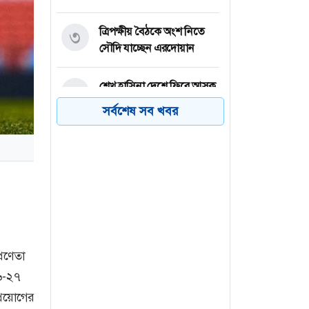
ত্রিপক্ষীয় বৈঠকে অংশ নিতে
৩
সৌদি যাচ্ছেন এরদোয়ান
শেখ হাসিনা দেশে ফিরে আসুক,
৪
গণহত্যার দায় নিয়ে কারাগারে
সর্বশেষ সব খবর
যাক : আইনমন্ত্রী
স্বাধীন ও দায়িত্বশীল গণমাধ্যম
৫
গঠনে সরকার প্রতিশ্রুতিবদ্ধ:
তথ্যমন্ত্রী
ভিন্নমতকে সম্মান করাই
৬
গণতন্ত্রের অন্যতম ভিত্তি: মির্জা
রণেতা
ফখরুল
৬-২৭
্রয়োগের