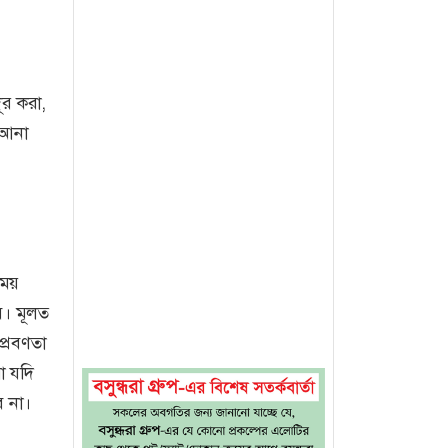
ূর করা,
 আনা
সময়
ে। মূলত
প্রবণতা
া যদি
ে না।