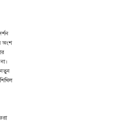
র্শন
র অংশ
ার
 না।
নতুন
 শিথিল
ফরা