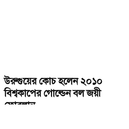
উরুগুয়ের কোচ হলেন ২০১০
বিশ্বকাপের গোল্ডেন বল জয়ী
ফোরলান
অ-
অ+