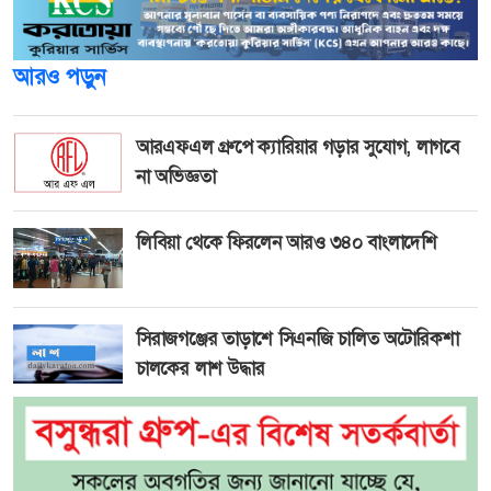
আরও পড়ুন
আরএফএল গ্রুপে ক্যারিয়ার গড়ার সুযোগ, লাগবে
না অভিজ্ঞতা
লিবিয়া থেকে ফিরলেন আরও ৩৪০ বাংলাদেশি
সিরাজগঞ্জের তাড়াশে সিএনজি চালিত অটোরিকশা
চালকের লাশ উদ্ধার