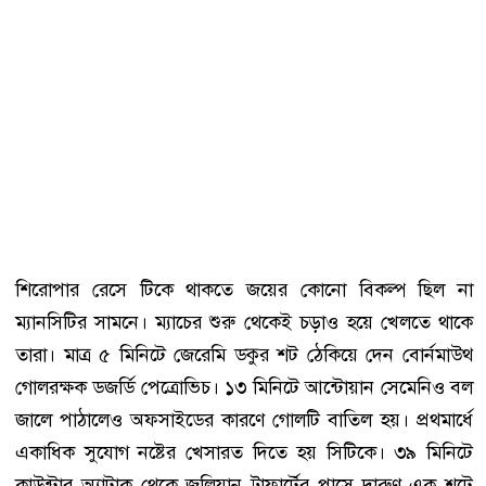
শিরোপার রেসে টিকে থাকতে জয়ের কোনো বিকল্প ছিল না
ম্যানসিটির সামনে। ম্যাচের শুরু থেকেই চড়াও হয়ে খেলতে থাকে
তারা। মাত্র ৫ মিনিটে জেরেমি ডকুর শট ঠেকিয়ে দেন বোর্নমাউথ
গোলরক্ষক ডজর্ডি পেত্রোভিচ। ১৩ মিনিটে আন্টোয়ান সেমেনিও বল
জালে পাঠালেও অফসাইডের কারণে গোলটি বাতিল হয়। প্রথমার্ধে
একাধিক সুযোগ নষ্টের খেসারত দিতে হয় সিটিকে। ৩৯ মিনিটে
কাউন্টার অ্যাটাক থেকে জুলিয়ান ট্রাফার্টের পাসে দারুণ এক শটে