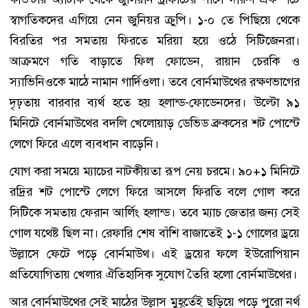
স্বাগতিকদের এগিয়ে নেন জুনিয়র ক্রুপি। ১-০ তে পিছিয়ে থেকে
বিরতির পর সমতায় ফিরতে মরিয়া হয়ে ওঠে সিটিজেনরা।
আক্রমণে গতি বাড়াতে ফিল ফোডেন, রায়ান চেরকি ও
স্যাভিনিওকে মাঠে নামান গার্দিওলা। তবে বোর্নমাউথের রক্ষণভাগের
দৃঢ়তায় বারবার ব্যর্থ হতে হয় হলান্ড-ফোডেনদের। উল্টো ৯১
মিনিটে বোর্নমাউথের বদলি খেলোয়াড় ডেভিড ব্রুকসের শট পোস্টে
লেগে ফিরে এলে ব্যবধান বাড়েনি।
যোগ করা সময়ে ম্যাচের নাটকীয়তা রূপ নেয় চরমে। ৯০+১ মিনিটে
রদ্রির শট পোস্টে লেগে ফিরে আসলে ফিরতি বলে গোল করে
সিটিকে সমতায় ফেরান আর্লিং হলান্ড। তবে ম্যাচ জেতার জন্য সেই
গোল যথেষ্ট ছিল না। রেফারি শেষ বাঁশি বাজাতেই ১-১ গোলের ড্রয়ে
উল্লাসে ফেটে পড়ে বোর্নমাউথ। এই ড্রয়ের ফলে ইউরোপিয়ান
প্রতিযোগিতায় খেলার ঐতিহাসিক সুযোগ তৈরি হলো বোর্নমাউথের।
আর বোর্নমাউথের সেই মাঠের উল্লাস মুহূর্তেই ছড়িয়ে পড়ে পুরো নর্থ