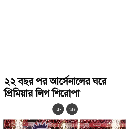
২২ বছর পর আর্সেনালের ঘরে
প্রিমিয়ার লিগ শিরোপা
অ-
অ+