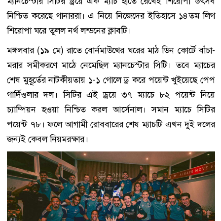
ম্যানচেস্টার সিটির ড্রয়ে এক ম্যাচ হাতে রেখেই শিরোপা উৎসব
নিশ্চিত করেছে গানাররা। এ নিয়ে নিজেদের ইতিহাসে ১৪তম লিগ
শিরোপা ঘরে তুলল নর্থ লন্ডনের ক্লাবটি।
মঙ্গলবার (১৯ মে) রাতে বোর্নমাউথের ঘরের মাঠ ডিন কোর্টে বাঁচা-
মরার সমীকরণে মাঠে নেমেছিল ম্যানচেস্টার সিটি। তবে ম্যাচের
শেষ মুহূর্তের নাটকীয়তায় ১-১ গোলে ড্র করে পয়েন্ট খুইয়েছে পেপ
গার্দিওলার দল। সিটির এই ড্রয়ে ৩৭ ম্যাচে ৮২ পয়েন্ট নিয়ে
চ্যাম্পিয়ন হওয়া নিশ্চিত করল আর্সেনাল। সমান ম্যাচে সিটির
পয়েন্ট ৭৮। ফলে আগামী রোববারের শেষ ম্যাচটি এখন দুই দলের
জন্যই কেবল নিয়মরক্ষার।