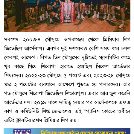
সবশেষ ২০০৩-৪ মৌসুমে অপরাজেয় থেকে প্রিমিয়ার লিগ
জিতেছিল আর্সেনাল। এরপর দুই দশকেরও বেশি সময় ধরে চলল
কেবলই আক্ষেপ। বিগত তিন মৌসুমের দুটিতেই ম্যানসিটির কাছে
খুব কাছে গিয়ে শিরোপা হারাতে হয়েছিল মিকেল আর্তেতার
শিষ্যদের। ২০২২-২৩ মৌসুমে ৫ পয়েন্ট এবং ২০২৩-২৪ মৌসুমে
মাত্র ২ পয়েন্টের ব্যবধানে আক্ষেপে পুড়তে হয় গানারদের। আর
গত মৌসুমে শিরোপা জিতেছিল লিভারপুল। এবার আর ভুল করেনি
আর্তেতার দল। ২০১৯ সালে দায়িত্ব নেয়ার পর আর্সেনালকে এফএ
কাপ ও কমিউনিটি শিল্ড জেতালেও, এই স্প্যানিশ কোচের অধীনে
এটিই ক্লাবটির প্রথম প্রিমিয়ার লিগ জয়।