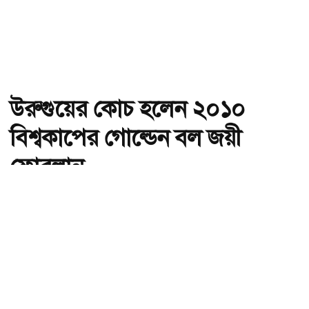
উরুগুয়ের কোচ হলেন ২০১০
বিশ্বকাপের গোল্ডেন বল জয়ী
ফোরলান
অ-
অ+