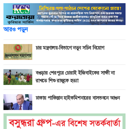
আরও পড়ুন
চার মন্ত্রণালয়-বিভাগে নতুন সচিব নিয়োগ
বগুড়ার শেরপুরে চোরাই ইজিবাইকের সাক্ষী না
রাখতে শিশু রাজুকে হত্যা
ঢাকায় পাকিস্তান হাইকমিশনারের বাসভবনে আগুন