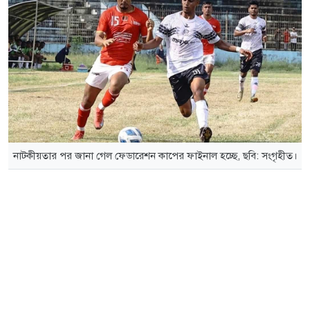
নাটকীয়তার পর জানা গেল ফেডারেশন কাপের ফাইনাল হচ্ছে, ছবি: সংগৃহীত।