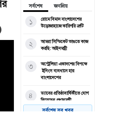
ের
সর্বশেষ
জনপ্রিয়
রোমে বিমান বাংলাদেশের
১
উড়োজাহাজে কারিগরি ত্রুটি
আমরা সিন্ডিকেট ভাঙতে কাজ
২
করছি: আইনমন্ত্রী
অস্ট্রেলিয়া একাদশের বিপক্ষে
৩
ইনিংস ব্যবধানে হার
বাংলাদেশের
ড্যাবের প্রতিষ্ঠাবার্ষিকীতে যোগ
৪
দিয়েছেন প্রধানমন্ত্রী
সর্বশেষ সব খবর
বঙ্গভবনের পথে মির্জা ফখরুল
৫