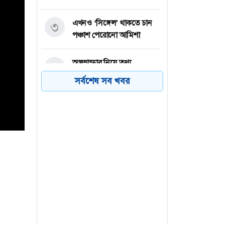
এখনও ‘সিঙ্গেল’ থাকতে চান
৩
পঞ্চাশ পেরোনো আমিশা
অস্ত্রভান্ডার নিয়ে তথ্য
৪
ফাঁসকারীদের কারাদণ্ডের
সর্বশেষ সব খবর
হুঁশিয়ারি ট্রাম্পের
বিএনপির সংসদ সদস্য
৫
বীথিকাকে আইনি নোটিশ
দিলেন আসিফ মাহমুদ
নতুন বিশ্বরেকর্ড গড়লেন জস
৬
বাটলার