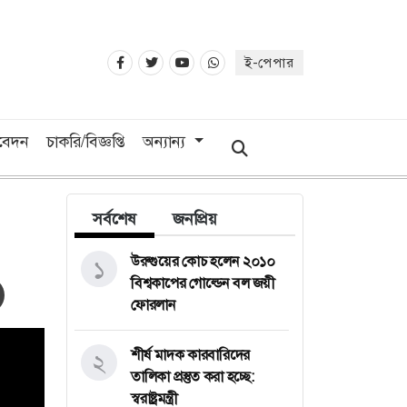
ই-পেপার
িবেদন
চাকরি/বিজ্ঞপ্তি
অন্যান্য
সর্বশেষ
জনপ্রিয়
উরুগুয়ের কোচ হলেন ২০১০
১
বিশ্বকাপের গোল্ডেন বল জয়ী
ফোরলান
শীর্ষ মাদক কারবারিদের
২
তালিকা প্রস্তুত করা হচ্ছে:
স্বরাষ্ট্রমন্ত্রী