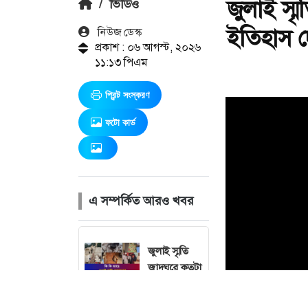
জুলাই স্
/
ভিডিও
ইতিহাস 
নিউজ ডেস্ক
প্রকাশ : ০৬ আগস্ট, ২০২৬
১১:১৩ পিএম
প্রিন্ট সংস্করণ
ফটো কার্ড
এ সম্পর্কিত আরও খবর
জুলাই স্মৃতি
জাদুঘরে কতটা
ফুটে উঠেছে
গণঅভ্যুত্থানের