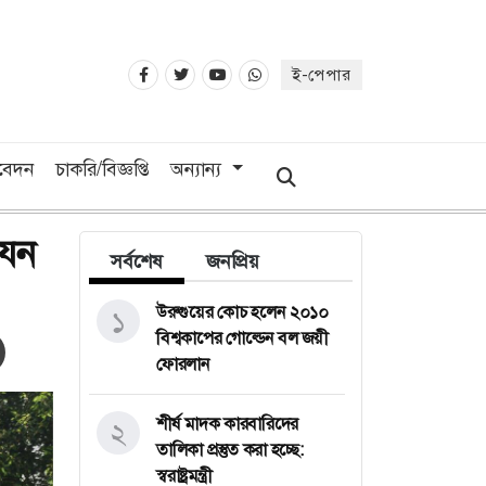
ই-পেপার
িবেদন
চাকরি/বিজ্ঞপ্তি
অন্যান্য
যেন
সর্বশেষ
জনপ্রিয়
উরুগুয়ের কোচ হলেন ২০১০
১
বিশ্বকাপের গোল্ডেন বল জয়ী
ফোরলান
শীর্ষ মাদক কারবারিদের
২
তালিকা প্রস্তুত করা হচ্ছে:
স্বরাষ্ট্রমন্ত্রী