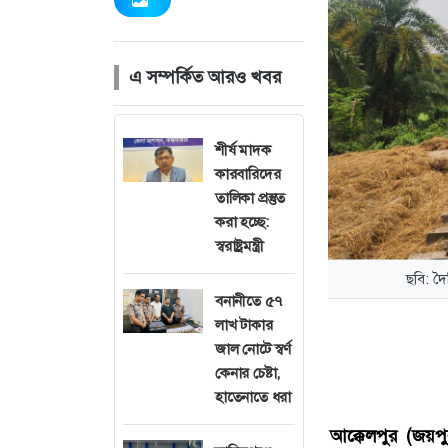
এ সম্পর্কিত আরও খবর
শীর্ষ মাদক
কারবারিদের
তালিকা প্রস্তুত
করা হচ্ছে:
স্বরাষ্ট্রমন্ত্রী
ছবি: দ
বনানীতে ৫৭
লাখ টাকার
জাল নোটে স্বর্ণ
কেনার চেষ্টা,
হাতেনাতে ধরা
আক্কেলপুর (জয়পুর