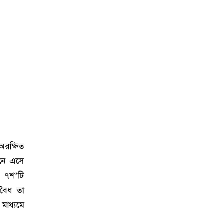
অরক্ষিত
শনে এসে
 ৭শ’টি
অবৈধ তা
মাধ্যমে