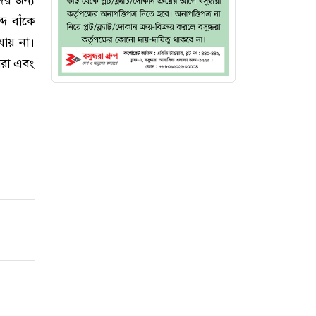
দ বাঁকে
যায় না।
ীরা এবং