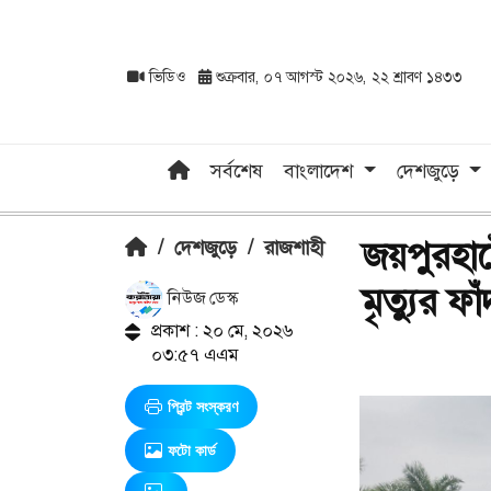
ভিডিও
শুক্রবার, ০৭ আগস্ট ২০২৬, ২২ শ্রাবণ ১৪৩৩
সর্বশেষ
বাংলাদেশ
দেশজুড়ে
জয়পুরহাট
/
দেশজুড়ে
/
রাজশাহী
মৃত্যুর ফ
নিউজ ডেস্ক
প্রকাশ : ২০ মে, ২০২৬
০৩:৫৭ এএম
প্রিন্ট সংস্করণ
ফটো কার্ড