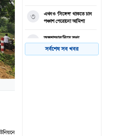
এখনও ‘সিঙ্গেল’ থাকতে চান
৩
পঞ্চাশ পেরোনো আমিশা
অস্ত্রভান্ডার নিয়ে তথ্য
৪
ফাঁসকারীদের কারাদণ্ডের
সর্বশেষ সব খবর
হুঁশিয়ারি ট্রাম্পের
বিএনপির সংসদ সদস্য
৫
বীথিকাকে আইনি নোটিশ
দিলেন আসিফ মাহমুদ
নতুন বিশ্বরেকর্ড গড়লেন জস
৬
বাটলার
উনিয়নে