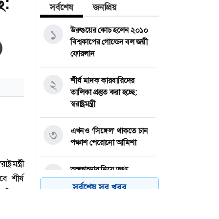
ে:
সর্বশেষ
জনপ্রিয়
উরুগুয়ের কোচ হলেন ২০১০
১
বিশ্বকাপের গোল্ডেন বল জয়ী
ফোরলান
শীর্ষ মাদক কারবারিদের
২
তালিকা প্রস্তুত করা হচ্ছে:
স্বরাষ্ট্রমন্ত্রী
এখনও ‘সিঙ্গেল’ থাকতে চান
৩
পঞ্চাশ পেরোনো আমিশা
অস্ত্রভান্ডার নিয়ে তথ্য
৪
ফাঁসকারীদের কারাদণ্ডের
সর্বশেষ সব খবর
হুঁশিয়ারি ট্রাম্পের