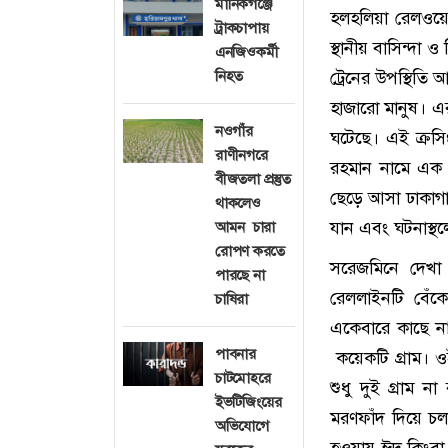
মানিকগঞ্জে
হলহলিয়া রেলওয়ে 
ট্রাকচাপায়
স্থানীয় বাসিন্দা 
এনজিওকর্মী
নিহত
ট্রেনের উপস্থিতি 
হাজারো মানুষ। এর
নওগাঁর
ঘটেছে। এই ক্রস
রাণীনগরে
রহমান নামে এক প
বীজতলা প্রস্তুত
ছেড়ে আসা ঢাকাগাম
থাকলেও
যান এবং ঘটনাস্থলে
আমন চারা
রোপণ করতে
সরেজমিনে দেখা 
পারছে না
রেললাইনটি বেঁক
চাষিরা
একেবারে কাছে না
পাবনার
কয়েকটি গ্রাম। ওই
চাটমোহরে
শুধু দুই গ্রাম 
ইভটিজিংয়ের
মরণফাঁদ দিয়ে চলা
অভিযোগে
হওয়ায় ঈদ কিংবা 