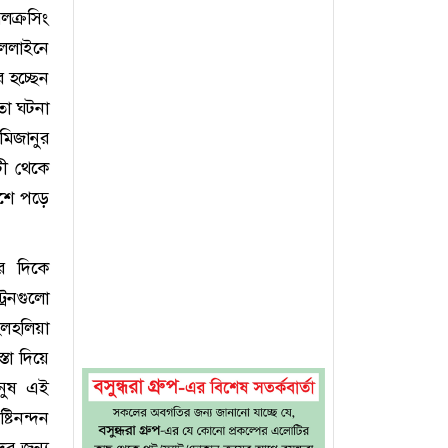
লক্রসিং
রেললাইনে
র হচ্ছেন
মতো ঘটনা
মিজানুর
টী থেকে
পাশে পড়ে
র দিকে
রেনগুলো
হলহলিয়া
তা দিয়ে
ানুষ এই
্টিনন্দন
ের জন্য