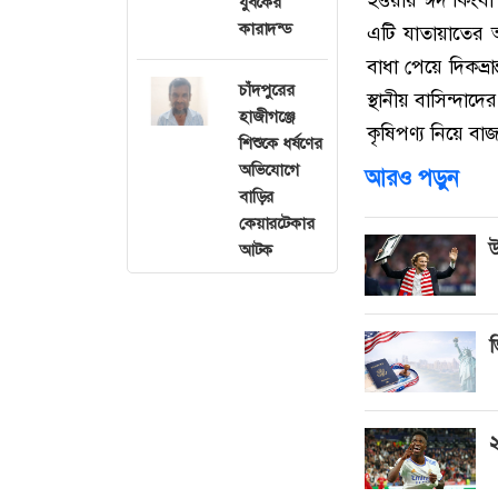
যুবকের
কারাদন্ড
এটি যাতায়াতের অন
বাধা পেয়ে দিকভ্
চাঁদপুরের
স্থানীয় বাসিন্দা
হাজীগঞ্জে
কৃষিপণ্য নিয়ে বাজ
শিশুকে ধর্ষণের
অভিযোগে
আরও পড়ুন
বাড়ির
কেয়ারটেকার
উ
আটক
ভ
২