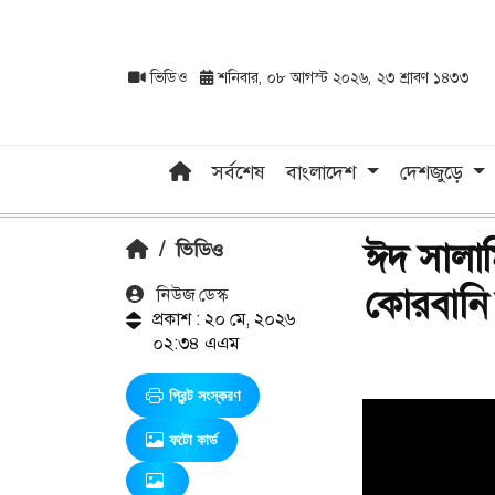
ভিডিও
শনিবার, ০৮ আগস্ট ২০২৬, ২৩ শ্রাবণ ১৪৩৩
সর্বশেষ
বাংলাদেশ
দেশজুড়ে
ঈদ সালাম
/
ভিডিও
কোরবানি দ
নিউজ ডেস্ক
প্রকাশ : ২০ মে, ২০২৬
০২:৩৪ এএম
প্রিন্ট সংস্করণ
ফটো কার্ড