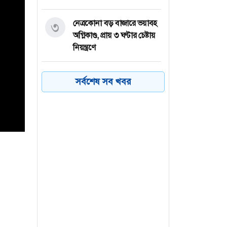
নেত্রকোনা বড় বাজারে ভয়াবহ
৩
অগ্নিকাণ্ড, প্রায় ৩ ঘণ্টার চেষ্টায়
নিয়ন্ত্রণে
কয়েক ডজন
৪
সর্বশেষ সব খবর
অভিবাসনপ্রত্যাশীকে উদ্ধার
গ্রিসের, বেশিরভাগ বাংলাদেশি
জুলাই গণঅভ্যুত্থানের কৃতিত্ব
৫
জনগণের, কারও একার নয়:
তথ্যমন্ত্রী
ভারত থেকে ২ দশমিক ৩
৬
মেট্রিক টন টিয়ার গ্যাস
আমদানি