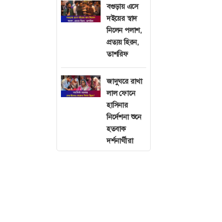
বগুড়ায় এসে
দইয়ের স্বাদ
নিলেন পলাশ,
প্রত্যয় হিরন,
তাশরিফ
জাদুঘরে রাখা
লাল ফোনে
হাসিনার
নির্দেশনা শুনে
হতবাক
দর্শনার্থীরা