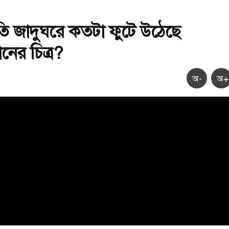
ৃতি জাদুঘরে কতটা ফুটে উঠেছে
ানের চিত্র?
অ-
অ+