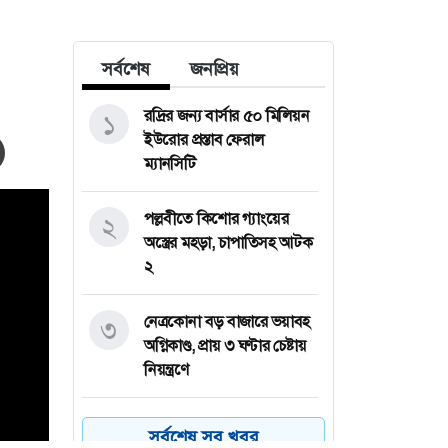
সর্বশেষ
জনপ্রিয়
রদ্রির জন্য বার্সার ৫০ মিলিয়ন
১
ইউরোর প্রস্তাব ফেরাল
ম্যানসিটি
পল্লবীতে কিশোর গ্যাংয়ের
২
অস্ত্রের মহড়া, চাপাতিসহ আটক
২
নেত্রকোনা বড় বাজারে ভয়াবহ
৩
অগ্নিকাণ্ড, প্রায় ৩ ঘণ্টার চেষ্টায়
নিয়ন্ত্রণে
কয়েক ডজন
৪
সর্বশেষ সব খবর