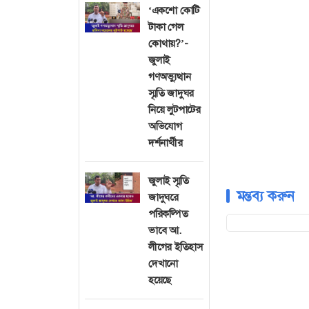
‘একশো কোটি
টাকা গেল
কোথায়?’-
জুলাই
গণঅভ্যুত্থান
স্মৃতি জাদুঘর
নিয়ে লুটপাটের
অভিযোগ
দর্শনার্থীর
জুলাই স্মৃতি
মন্তব্য করুন
জাদুঘরে
পরিকল্পিত
ভাবে আ.
লীগের ইতিহাস
দেখানো
হয়েছে