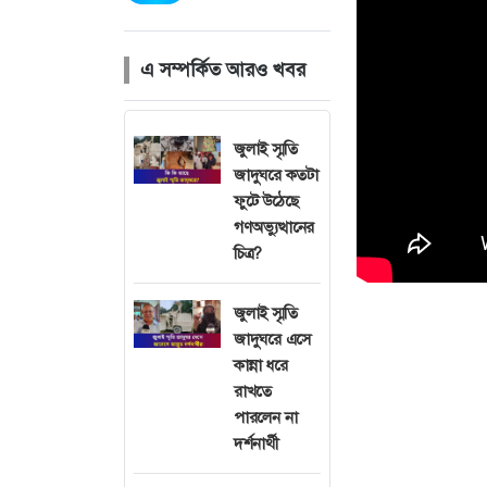
এ সম্পর্কিত আরও খবর
জুলাই স্মৃতি
জাদুঘরে কতটা
ফুটে উঠেছে
গণঅভ্যুত্থানের
চিত্র?
জুলাই স্মৃতি
জাদুঘরে এসে
কান্না ধরে
রাখতে
পারলেন না
দর্শনার্থী