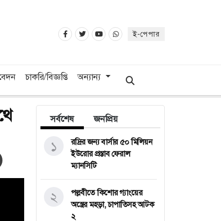
ই-পেপার
িবেদন
চাকরি/বিজ্ঞপ্তি
অন্যান্য
থে
সর্বশেষ
জনপ্রিয়
রদ্রির জন্য বার্সার ৫০ মিলিয়ন
১
ইউরোর প্রস্তাব ফেরাল
ম্যানসিটি
পল্লবীতে কিশোর গ্যাংয়ের
২
অস্ত্রের মহড়া, চাপাতিসহ আটক
২