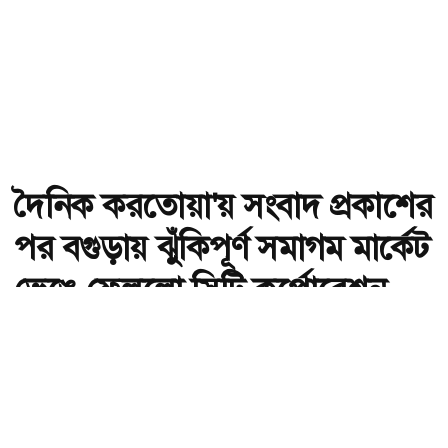
দৈনিক করতোয়া'য় সংবাদ প্রকাশের
পর বগুড়ায় ঝুঁকিপূর্ণ সমাগম মার্কেট
ভেঙে ফেললো সিটি কর্পোরেশন
অ-
অ+