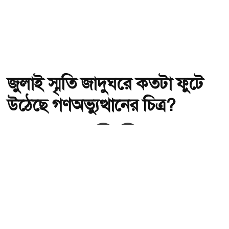
জুলাই স্মৃতি জাদুঘরে কতটা ফুটে
উঠেছে গণঅভ্যুত্থানের চিত্র?
অ-
অ+