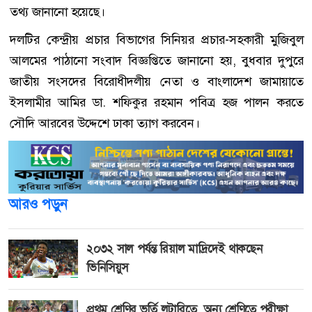
তথ্য জানানো হয়েছে।
দলটির কেন্দ্রীয় প্রচার বিভাগের সিনিয়র প্রচার-সহকারী মুজিবুল
আলমের পাঠানো সংবাদ বিজ্ঞপ্তিতে জানানো হয়, বুধবার দুপুরে
জাতীয় সংসদের বিরোধীদলীয় নেতা ও বাংলাদেশ জামায়াতে
ইসলামীর আমির ডা. শফিকুর রহমান পবিত্র হজ পালন করতে
সৌদি আরবের উদ্দেশে ঢাকা ত্যাগ করবেন।
আরও পড়ুন
২০৩২ সাল পর্যন্ত রিয়াল মাদ্রিদেই থাকছেন
ভিনিসিয়ুস
প্রথম শ্রেণির ভর্তি লটারিতে, অন্য শ্রেণিতে পরীক্ষা