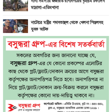
নানা সমস্যায় জর্জরিত রাণীনগরের বৃহত্তম চকাদিন
মাদ্রাসা-এতিমখানা
নাটোরে মন্ত্রীর পথসভাস্থল থেকে খেলনা পিস্তলসহ
যুবক আটক