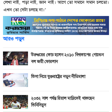
লেখা নাই, পড়া নাই, জ্ঞান নাই। আগে তো সমানে সমান চলতো।
এখন তো সেটা চলছে না।’
আরও পড়ুন
উরুগুয়ের কোচ হলেন ২০১০ বিশ্বকাপের গোল্ডেন
বল জয়ী ফোরলান
ভিসা নিয়ে যুক্তরাষ্ট্রের নতুন নীতিমালা
২০৩২ সাল পর্যন্ত রিয়াল মাদ্রিদেই থাকছেন
ভিনিসিয়ুস