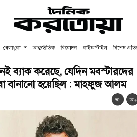
খেলাধুলা
আন্তর্জাতিক
বিনোদন
লাইফস্টাইল
বিশেষ প্রত
নই ব্যাক করেছে, যেদিন মবস্টারদের
ো বানানো হয়েছিল : মাহফুজ আলম
অ-
অ+