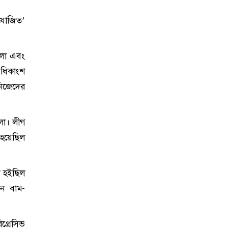
রযোজিত’
হলো এবং
অধিকাংশ
নিজেদের
হলো। লীগ
 হয়েছিল
া হইছিল
িন বাম-
গ্রেসিভ