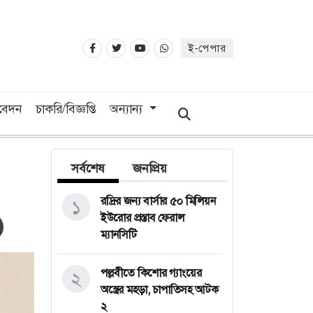
ই-পেপার
িবেদন
চাকরি/বিজ্ঞপ্তি
অন্যান্য
সর্বশেষ
জনপ্রিয়
রদ্রির জন্য বার্সার ৫০ মিলিয়ন
১
ইউরোর প্রস্তাব ফেরাল
ম্যানসিটি
পল্লবীতে কিশোর গ্যাংয়ের
২
অস্ত্রের মহড়া, চাপাতিসহ আটক
২