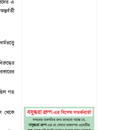
ারদের এ
র্বর্তী
তত্ত্বে
রুদ্ধের
সরকারের
ছিল গত
িদ থেকে