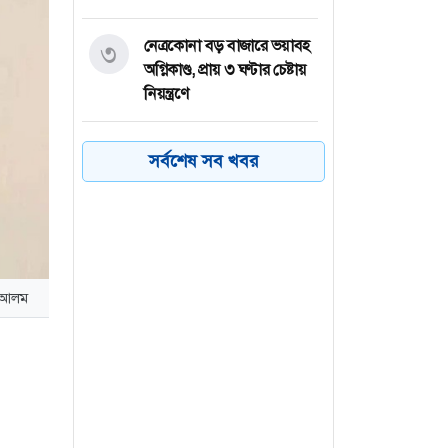
নেত্রকোনা বড় বাজারে ভয়াবহ
৩
অগ্নিকাণ্ড, প্রায় ৩ ঘণ্টার চেষ্টায়
নিয়ন্ত্রণে
কয়েক ডজন
৪
সর্বশেষ সব খবর
অভিবাসনপ্রত্যাশীকে উদ্ধার
গ্রিসের, বেশিরভাগ বাংলাদেশি
জুলাই গণঅভ্যুত্থানের কৃতিত্ব
৫
জনগণের, কারও একার নয়:
জ আলম
তথ্যমন্ত্রী
ভারত থেকে ২ দশমিক ৩
৬
মেট্রিক টন টিয়ার গ্যাস
আমদানি