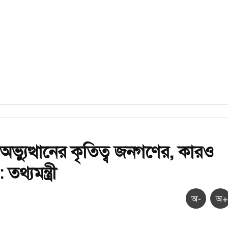
অভ্যুত্থানের কৃতিত্ব জনগণের, কারও
থ্যমন্ত্রী
অ-
অ+