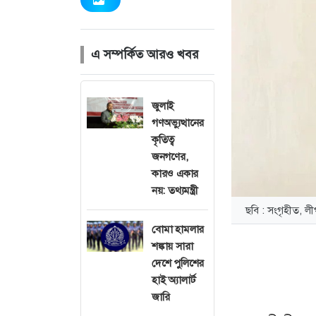
এ সম্পর্কিত আরও খবর
জুলাই
গণঅভ্যুত্থানের
কৃতিত্ব
জনগণের,
কারও একার
নয়: তথ্যমন্ত্রী
ছবি : সংগৃহীত, 
বোমা হামলার
শঙ্কায় সারা
দেশে পুলিশের
হাই অ্যালার্ট
জারি