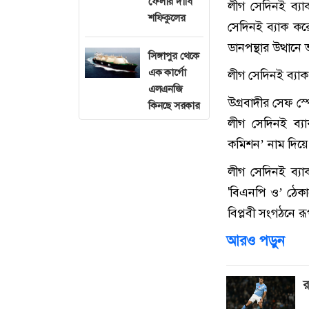
ফেলার দাবি
লীগ সেদিনই ব্য
শফিকুলের
সেদিনই ব্যাক করে
ডানপন্থার উত্থান
সিঙ্গাপুর থেকে
এক কার্গো
লীগ সেদিনই ব্যা
এলএনজি
উগ্রবাদীর সেফ স
কিনছে সরকার
লীগ সেদিনই ব্য
কমিশন’ নাম দিয়ে
লীগ সেদিনই ব্য
'বিএনপি ও’ ঠেকা
বিপ্লবী সংগঠনে রূ
আরও পড়ুন
র