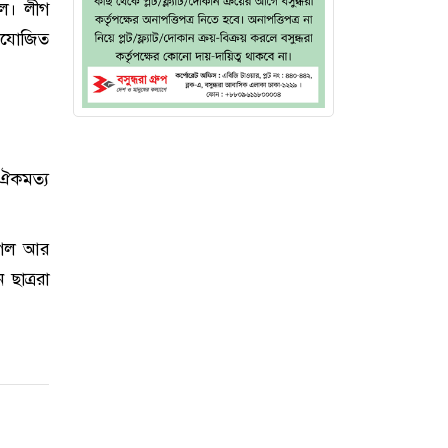
িল। লীগ
্রযোজিত
‘ঐকমত্য
 গেল আর
ছাত্ররা