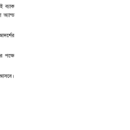
ই ব্যাক
অ্যান্ড
 আদর্শের
র পক্ষে
ত আসবে।