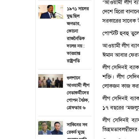
‘আওয়ামী লীগ ব্
১৯৭১ সালের
দেশে হিরো বানানো
যুদ্ধ ছিল
সরকারের সাবেক 
জনতার,
কোনো
পোস্টটি হুবহু তু
রাজনৈতিক
আওয়ামী লীগ ব্যাক
দলের নয় :
ভারপ্রাপ্ত
ঈমান আবার ফেরত
রাষ্ট্রপতি
লীগ সেদিনই ব্যাক
শক্তি। লীগ সেদি
গুলশানে
আওয়ামী লীগ
লোকজন কাজ করা 
নেতাকর্মীদের
লীগ সেদিনই ব্য
গোপন বৈঠক,
১৭ বছরের ‘মজলু
গ্রেফতার ৬
লীগ সেদিনই ব্য
সাকিবের সব
ভিন্নমতাবলম্বীদে
রেকর্ড মুছে