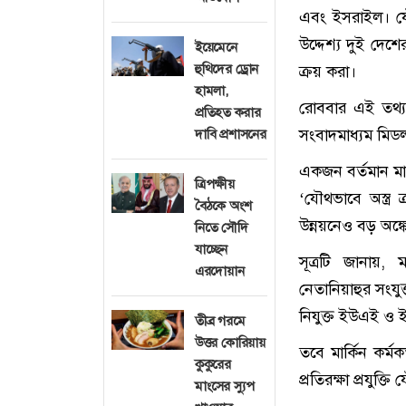
এবং ইসরাইল। যৌ
উদ্দেশ্য দুই দেশে
ইয়েমেনে
হুথিদের ড্রোন
ক্রয় করা।
হামলা,
রোববার এই তথ্য ন
প্রতিহত করার
সংবাদমাধ্যম মিড
দাবি প্রশাসনের
একজন বর্তমান মার
ত্রিপক্ষীয়
‘যৌথভাবে অস্ত্র 
বৈঠকে অংশ
উন্নয়নেও বড় অঙ্
নিতে সৌদি
যাচ্ছেন
সূত্রটি জানায়, 
এরদোয়ান
নেতানিয়াহুর সংয
নিযুক্ত ইউএই ও ই
তীব্র গরমে
উত্তর কোরিয়ায়
তবে মার্কিন কর্মক
কুকুরের
প্রতিরক্ষা প্রযুক
মাংসের স্যুপ