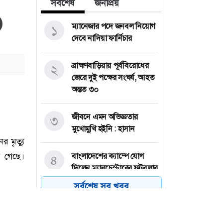
সর্বশেষ
জনপ্রিয়
ম্যানেজার পদে জনবল নিয়োগ
১
দেবে নাদিয়া ফার্নিচার
ব্রাহ্মণবাড়িয়ায় পূর্ববিরোধের
২
জেরে দুই পক্ষের সংঘর্ষ, আহত
অন্তত ৩০
জীবনে এমন অভিজ্ঞতার
৩
মুখোমুখি হইনি : হাসান
বাংলাদেশের ক্যাম্পে যোগ
৪
দিলেন ম্যানচেস্টারের ফুটবলার
সর্বশেষ সব খবর
মদিনা গ্রুপে নিয়োগ, ৪০ বছর
৫
বয়সেও আবেদনের সুযোগ