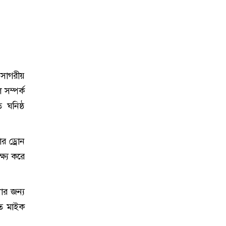
পসাগরীয়
সম্পর্ক
ঘনিষ্ঠ
র ড্রোন
্ষ্য করে
ার জন্য
ূত মাইক