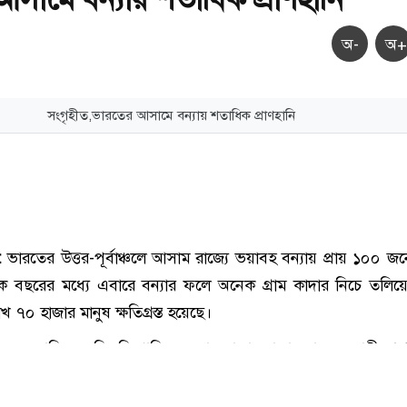
অ-
অ+