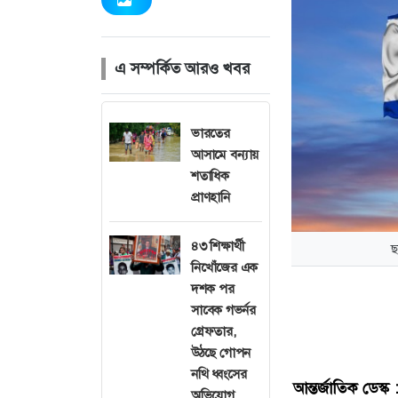
এ সম্পর্কিত আরও খবর
ভারতের
আসামে বন্যায়
শতাধিক
প্রাণহানি
৪৩ শিক্ষার্থী
ছ
নিখোঁজের এক
দশক পর
সাবেক গভর্নর
গ্রেফতার,
উঠছে গোপন
নথি ধ্বংসের
আন্তর্জাতিক
ডেস্ক
অভিযোগ