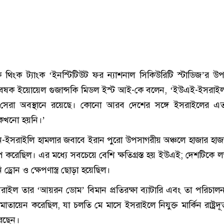
 থিংক ট্যাংক ‘ইনস্টিটিউট ফর ন্যাশনাল সিকিউরিটি স্টাডিজ’র উ
 গবেষক ইয়োয়েল গুজান্সকি মিডল ইস্ট আই-কে বলেন, ‘ইউএই-ইসরাইল 
েরা অবস্থানে রয়েছে। কোনো আরব দেশের সঙ্গে ইসরাইলের এত 
কখনো হয়নি।’
্কিন-ইসরাইলি হামলার জবাবে ইরান পুরো উপসাগরীয় অঞ্চলে হাজার হাজা
ক্ষেপ করেছিল। এর মধ্যে সবচেয়ে বেশি ক্ষতিগ্রস্ত হয় ইউএই; দেশটিকে লক
 ড্রোন ও ক্ষেপণাস্ত্র ছোড়া হয়েছিল।
সরাইল তার ‘আয়রন ডোম’ বিমান প্রতিরক্ষা ব্যাটারি এবং তা পরিচালন
ায়েন করেছিল, যা চলতি মে মাসে ইসরাইলে নিযুক্ত মার্কিন রাষ্ট্রদ
রেছেন।