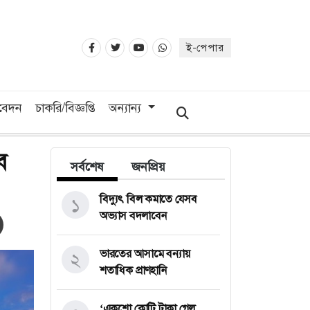
ই-পেপার
িবেদন
চাকরি/বিজ্ঞপ্তি
অন্যান্য
ব
সর্বশেষ
জনপ্রিয়
বিদ্যুৎ বিল কমাতে যেসব
১
অভ্যাস বদলাবেন
ভারতের আসামে বন্যায়
২
শতাধিক প্রাণহানি
‘একশো কোটি টাকা গেল