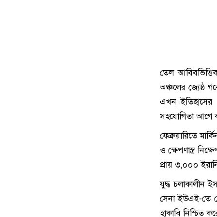
তেল আবিবভিত্তিক
অঞ্চলের জ্যেষ্ঠ
এখন ইতিহাসের স
সহযোগিতা আগে 
ফেব্রুয়ারিতে মার
ও ক্ষেপণাস্ত্র নি
প্রায় ৩,০০০ ইরানি
যুদ্ধ চলাকালীন ই
সেনা ইউএই-তে মোত
হাকাবি নিশ্চিত ক