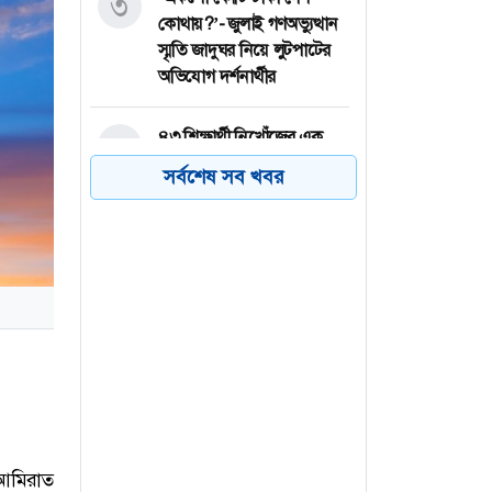
৩
কোথায়?’- জুলাই গণঅভ্যুত্থান
স্মৃতি জাদুঘর নিয়ে লুটপাটের
অভিযোগ দর্শনার্থীর
৪৩ শিক্ষার্থী নিখোঁজের এক
৪
দশক পর সাবেক গভর্নর
সর্বশেষ সব খবর
গ্রেফতার, উঠছে গোপন নথি
ধ্বংসের অভিযোগ
হাসপাতালে ভর্তি বলিউড
৫
অভিনেতা মিঠুন চক্রবর্তী
ইয়েমেনে হুথিদের ড্রোন হামলা,
৬
প্রতিহত করার দাবি প্রশাসনের
 আমিরাত