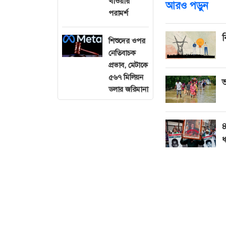
খাওয়ার
আরও পড়ুন
পরামর্শ
ব
শিশুদের ওপর
নেতিবাচক
প্রভাব, মেটাকে
৫৬৭ মিলিয়ন
ভ
ডলার জরিমানা
৪
ধ