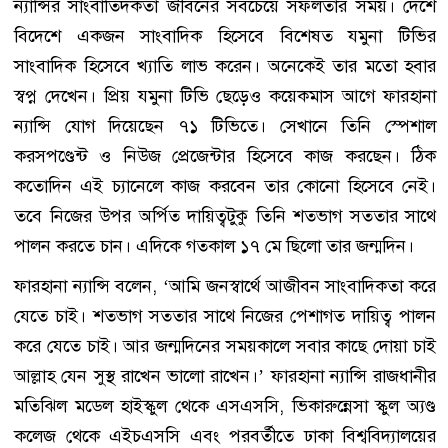
ন্যান্সির সাংবাতিদকতা জীবনের সবচেয়ে সফলতার সময়। দেশে
বিদেশে একজন সাংবাদিক হিসেবে বিশেষত যমুনা টিভির
সাংবাদিক হিসেবে খ্যাতি লাভ করেন। অনেকেই তার মতো হবার
স্বপ্ন দেখেন। প্রিয় যমুনা টিভি ছেড়েও কয়েকমাস আগে ফারহানা
ন্যান্সি যোগ দিয়েছেন ৭১ টিভিতে। সেখানে তিনি স্পেশাল
করসপণ্ডেন্ট ও নিউজ প্রেজেন্টার হিসেবে কাজ করছেন। ঠিক
কতোদিন এই চ্যানেলে কাজ করবেন তার কোনো হিসেবে নেই।
তবে নিজের উপর অর্পিত দায়িত্বটুকু তিনি শতভাগ সততার সাথে
পালন করতে চান। এদিকে গতকাল ১৭ মে ছিলো তার জন্মদিন।
ফারহানা ন্যান্সি বলেন, ‘আমি জনস্বার্থে আজীবন সাংবাদিকতা করে
যেতে চাই। শতভাগ সততার সাথে নিজের পেশাগত দায়িত্ব পালন
করে যেতে চাই। আর জন্মদিনের সময়কালে সবার কাছে দোয়া চাই
আল্লাহ যেন সুস্থ রাখেন ভালো রাখেন।’ ফারহানা ন্যান্সি রাজধানীর
মতিঝিল মডেল হাইস্কুল থেকে এসএসসি, ভিকারুন্নেসা স্কুল অ্যণ্ড
কলেজ থেকে এইচএসসি এবং পরবর্তীতে ঢাকা বিশ্ববিদ্যালয়ের