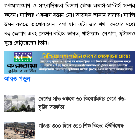
গণযোগাযোগ ও সাংবাদিকতা বিভাগ থেকে অনার্স-মাস্টার্স সম্পন্ন
করেন। ন্যান্সির একমাত্র সন্তান মোঃ আয়মান আনাম রায়াত। ন্যান্সি
ভ্রমন করতে ভালোবাসেন, বলা যায় এটা তার শখ। দেশের মধ্যে
বহু জেলায় এবং দেশের বাইরে ভারত, থাইল্যাণ্ড, নেপাল, ভুটানেও
ঘুরে বেড়িয়েছেন তিনি।
আরও পড়ুন
দেশের সাত অঞ্চলে ৬০ কিলোমিটার বেগে ঝড়-
বৃষ্টির সতর্কতা
গাজায় ৩০০ দিনে ৩০০ শিশু নিহত: ইউনিসেফ